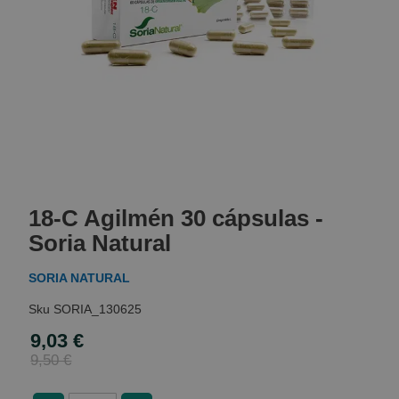
Skip
to
18-C Agilmén 30 cápsulas -
the
beginning
Soria Natural
of
the
SORIA NATURAL
images
gallery
SORIA_130625
9,03 €
Special
Price
9,50 €