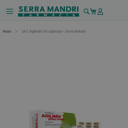
Buscar
Mi carrito
Inicio
18-C Agilmén 30 cápsulas - Soria Natural
Skip
to
the
end
of
the
images
gallery