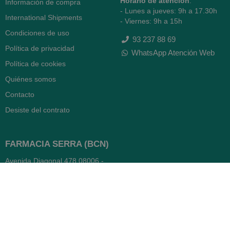
Horario de atención
:
Información de compra
- Lunes a jueves: 9h a 17.30h
International Shipments
- Viernes: 9h a 15h
Condiciones de uso
93 237 88 69
Política de privacidad
WhatsApp Atención Web
Política de cookies
Quiénes somos
Contacto
Desiste del contrato
FARMACIA SERRA (BCN)
Avenida Diagonal 478
08006 -
Barcelona
Abierto
365 días
- Lunes a viernes: 8.30 a 22h
- Sábados, domingos y festivos:
9h a 22h