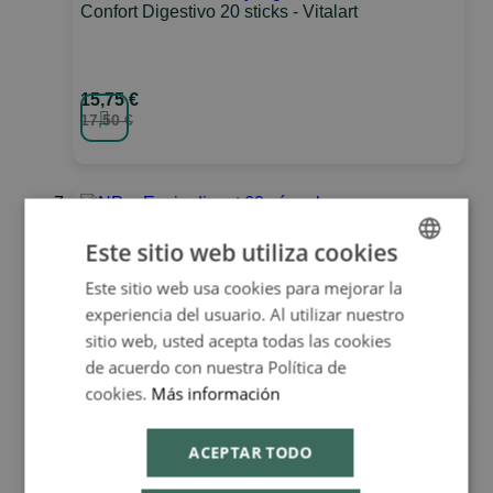
Confort Digestivo 20 sticks - Vitalart
15,75 €
17,50 €
NPro Enzimdigest 60 cápsulas - Natural
Probiotics
Este sitio web utiliza cookies
Este sitio web usa cookies para mejorar la
SPANISH
19,13 €
experiencia del usuario. Al utilizar nuestro
ENGLISH
21,25 €
sitio web, usted acepta todas las cookies
de acuerdo con nuestra Política de
cookies.
Más información
ACEPTAR TODO
Digestarom Digest Protect 30 cápsulas -
Pranarom