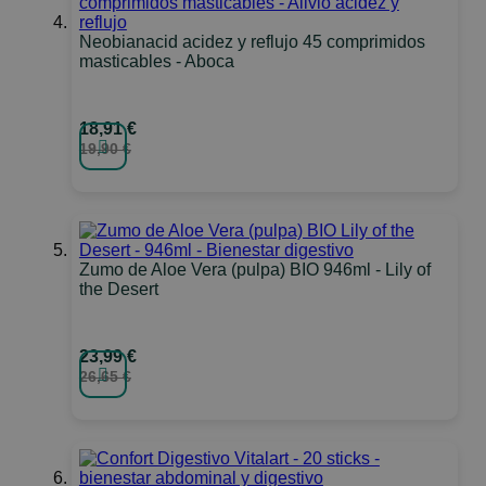
Neobianacid acidez y reflujo 45 comprimidos
masticables - Aboca
18,91 €
19,90 €
Zumo de Aloe Vera (pulpa) BIO 946ml - Lily of
the Desert
23,99 €
26,65 €