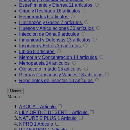
Estreñimiento y Diarrea
11
artículos
Gripe y Resfriado
16
artículos
Hemorroides
6
artículos
Hinchazón y Gases
7
artículos
Huesos y Articulaciones
30
artículos
Infección de Orina
9
artículos
Inmunidad y Defensas
13
artículos
Insomnio y Estrés
35
artículos
Libido
8
artículos
Memoria y Concentración
14
artículos
Menopausia
14
artículos
Ojo seco o irritado
15
artículos
Piernas Cansadas y Varices
13
artículos
Repelentes de Insectos
13
artículos
Menos
Marca
ABOCA
1
Artículo
LILY OF THE DESERT
1
Artículo
NATURE'S PLUS
1
Artículo
NPRO
1
Artículo
PRANAROM
1
Artículo