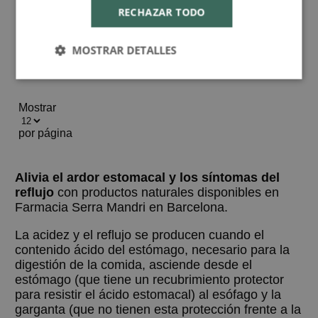
RECHAZAR TODO
13,86 €
15,40 €
MOSTRAR DETALLES
Mostrar
por página
Alivia el ardor estomacal y los síntomas del
reflujo
con productos naturales disponibles en
Farmacia Serra Mandri en Barcelona.
La acidez y el reflujo se producen cuando el
contenido ácido del estómago, necesario para la
digestión de la comida, asciende desde el
estómago (que tiene un recubrimiento protector
para resistir el ácido estomacal) al esófago y la
garganta (que no tienen esta protección frente a la