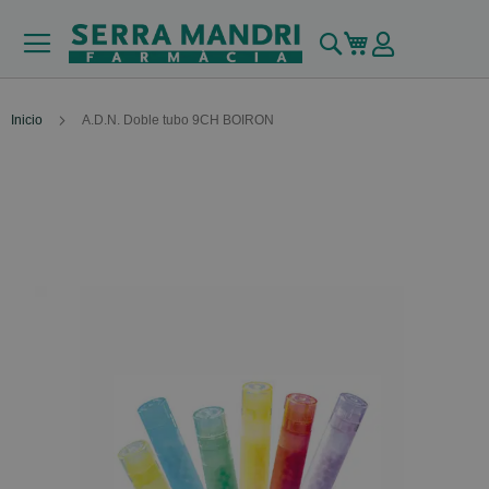
Buscar
Mi carrito
Inicio
A.D.N. Doble tubo 9CH BOIRON
Skip
to
the
end
of
the
images
gallery