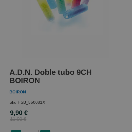
Skip
to
A.D.N. Doble tubo 9CH
the
beginning
BOIRON
of
the
BOIRON
images
gallery
HSB_550081X
9,90 €
Special
Price
11,00 €