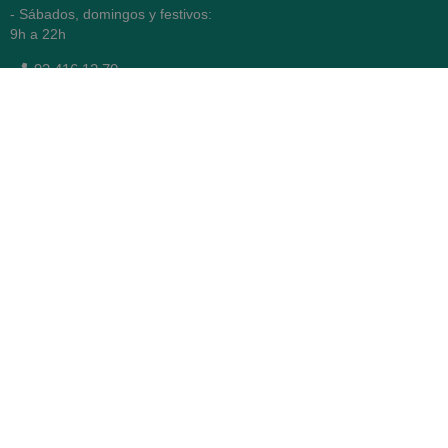
- Sábados, domingos y festivos:
9h a 22h
93 416 12 70
WhatsApp Pedidos
Farmacia
Titular: Juan María Serra
Mandri
Nº de Colegiado: 4473 (COFB)
CIF: 46.316.032-N
Código oficial de Farmacia:
F0800646
Avenida Diagonal 478,
(esquina con Vía Augusta)
- Barcelona