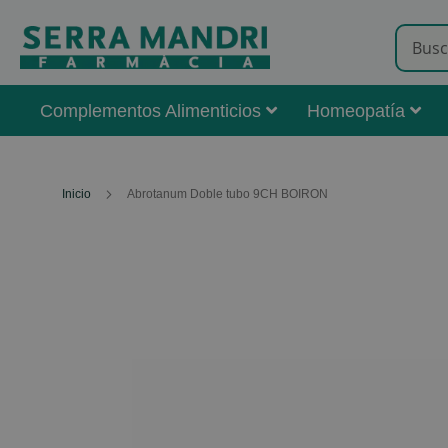
Complementos Alimenticios
Homeopatía
Inicio
Abrotanum Doble tubo 9CH BOIRON
Skip
to
the
end