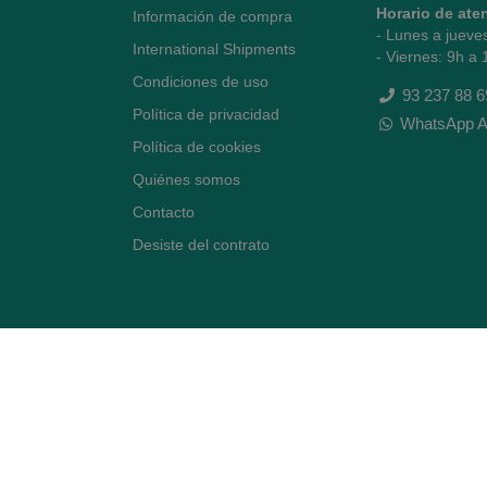
Horario de ate
Información de compra
- Lunes a jueve
International Shipments
- Viernes: 9h a 
Condiciones de uso
93 237 88 6
Política de privacidad
WhatsApp A
Política de cookies
Quiénes somos
Contacto
Desiste del contrato
Avenida Diagonal 478,
(esquina con Vía Augusta)
- Barcelona