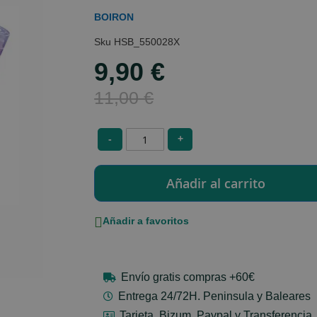
BOIRON
HSB_550028X
9,90 €
Special
Price
11,00 €
-
+
Añadir a favoritos
Envío gratis compras +60€
Entrega 24/72H. Peninsula y Baleares
Tarjeta, Bizum, Paypal y Transferencia