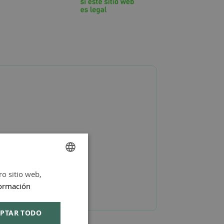
ro sitio web,
SPANISH
ormación
ENGLISH
PTAR TODO