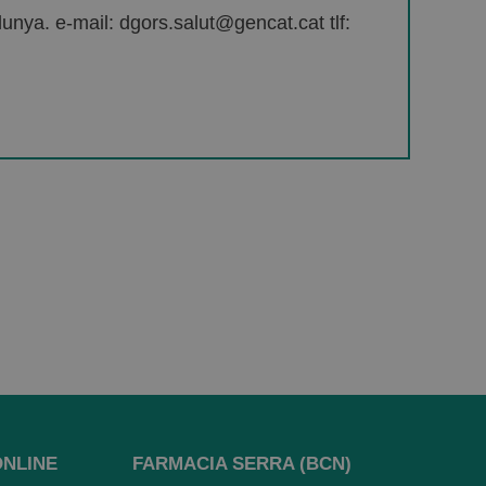
unya. e-mail: dgors.salut@gencat.cat tlf:
ONLINE
FARMACIA SERRA (BCN)