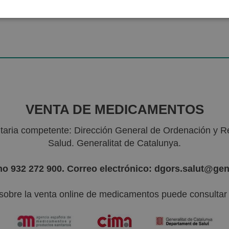
VENTA DE MEDICAMENTOS
nitaria competente: Dirección General de Ordenación y R
Salud. Generalitat de Catalunya.
no 932 272 900. Correo electrónico: dgors.salut@gen
sobre la venta online de medicamentos puede consultar l