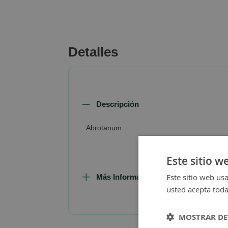
beginning
of
the
images
Detalles
gallery
Descripción
Abrotanum
Este sitio w
Este sitio web usa
Más Información
usted acepta toda
MOSTRAR DE