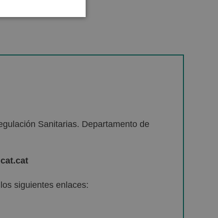
egulación Sanitarias. Departamento de
cat.cat
os siguientes enlaces: