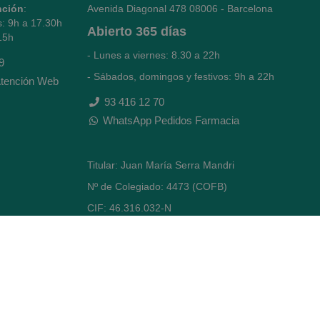
nción
:
Avenida Diagonal 478
08006 - Barcelona
s: 9h a 17.30h
Abierto
365 días
15h
- Lunes a viernes: 8.30 a 22h
9
- Sábados, domingos y festivos: 9h a 22h
tención Web
93 416 12 70
WhatsApp Pedidos Farmacia
Titular: Juan María Serra Mandri
Nº de Colegiado: 4473 (COFB)
CIF: 46.316.032-N
Código oficial de Farmacia: F0800646