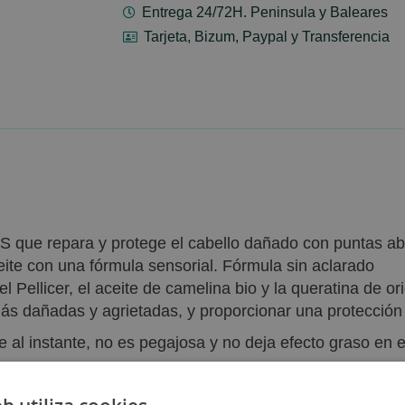
Entrega 24/72H. Peninsula y Baleares
Tarjeta, Bizum, Paypal y Transferencia
 que repara y protege el cabello dañado con puntas abier
ite con una fórmula sensorial. Fórmula sin aclarado
l Pellicer, el aceite de camelina bio y la queratina de 
más dañadas y agrietadas, y proporcionar una protección
 al instante, no es pegajosa y no deja efecto graso en e
s, flexibles Y brillantes.