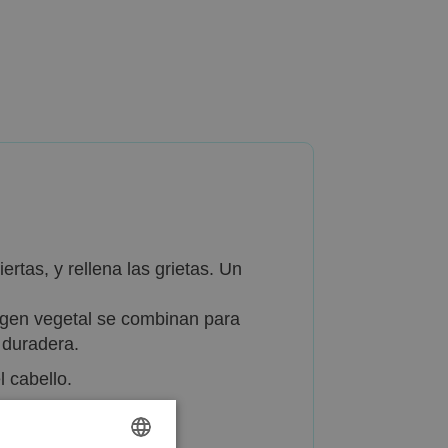
tas, y rellena las grietas. Un
origen vegetal se combinan para
 duradera.
l cabello.