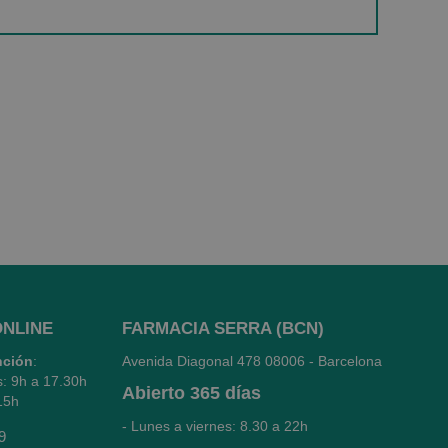
ONLINE
FARMACIA SERRA (BCN)
nción
:
Avenida Diagonal 478
08006 - Barcelona
s: 9h a 17.30h
Abierto
365 días
15h
- Lunes a viernes: 8.30 a 22h
9