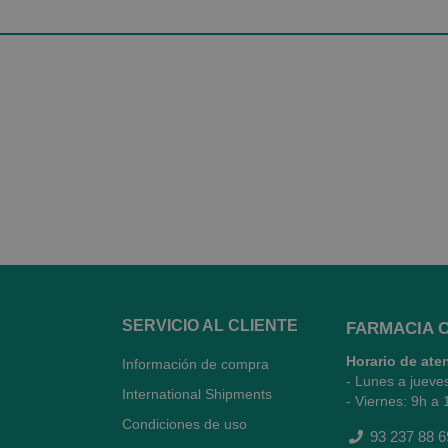
SERVICIO AL CLIENTE
FARMACIA 
Horario de ate
Información de compra
- Lunes a jueve
International Shipments
- Viernes: 9h a 
Condiciones de uso
93 237 88 6