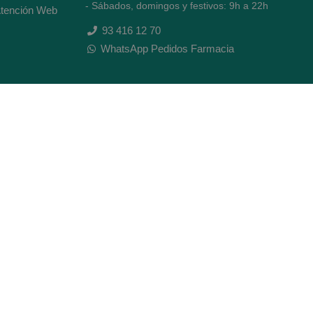
- Sábados, domingos y festivos: 9h a 22h
tención Web
93 416 12 70
WhatsApp Pedidos Farmacia
Titular: Juan María Serra Mandri
Nº de Colegiado: 4473 (COFB)
CIF: 46.316.032-N
Código oficial de Farmacia: F0800646