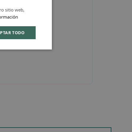
ro sitio web,
SPANISH
ormación
ENGLISH
PTAR TODO