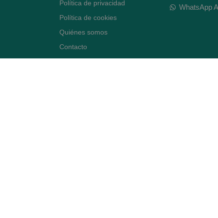
Política de privacidad
WhatsApp A
Política de cookies
Quiénes somos
Contacto
Desiste del contrato
Avenida Diagonal 478,
(esquina con Vía Augusta)
- Barcelona
BLOG ARTE FARMACÉUTICO