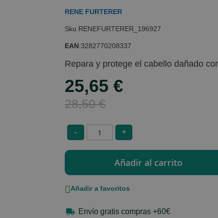
RENE FURTERER
RENEFURTERER_196927
EAN
:
3282770208337
Repara y protege el cabello dañado con 
25,65 €
Special
Price
28,50 €
-
+
Añadir a favoritos
Envío gratis compras +60€