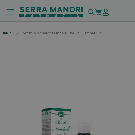
Buscar
Mi carrito
Inicio
Aceite Almendras Dulces 100ml ESI - Trepat Diet
Skip
to
the
end
of
the
images
gallery