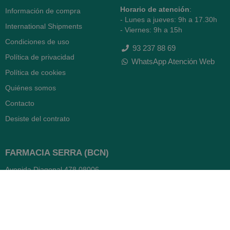
Horario de atención
:
Información de compra
- Lunes a jueves: 9h a 17.30h
International Shipments
- Viernes: 9h a 15h
Condiciones de uso
93 237 88 69
Política de privacidad
WhatsApp Atención Web
Política de cookies
Quiénes somos
Contacto
Desiste del contrato
FARMACIA SERRA (BCN)
Avenida Diagonal 478
08006 -
Barcelona
Abierto
365 días
- Lunes a viernes: 8.30 a 22h
- Sábados, domingos y festivos: