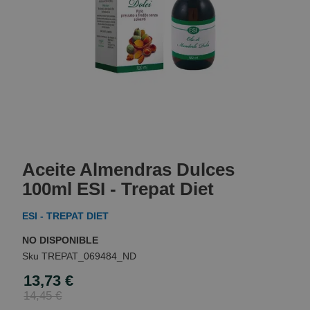
Skip
to
Aceite Almendras Dulces
the
beginning
100ml ESI - Trepat Diet
of
the
ESI - TREPAT DIET
images
gallery
NO DISPONIBLE
TREPAT_069484_ND
13,73 €
Special
Price
14,45 €