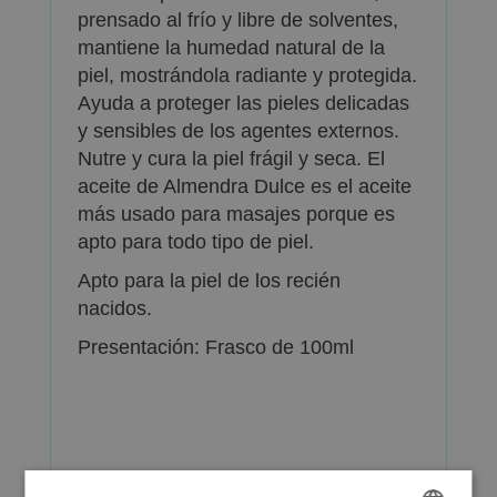
prensado al frío y libre de solventes,
mantiene la humedad natural de la
piel, mostrándola radiante y protegida.
Ayuda a proteger las pieles delicadas
y sensibles de los agentes externos.
Nutre y cura la piel frágil y seca. El
aceite de Almendra Dulce es el aceite
más usado para masajes porque es
apto para todo tipo de piel.
Apto para la piel de los recién
nacidos.
Presentación: Frasco de 100ml
Más Información