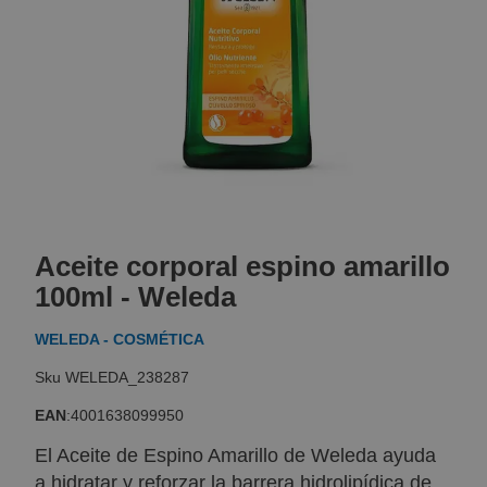
Skip
to
Aceite corporal espino amarillo
the
beginning
100ml - Weleda
of
the
WELEDA - COSMÉTICA
images
gallery
WELEDA_238287
EAN
:
4001638099950
El Aceite de Espino Amarillo de Weleda ayuda
a hidratar y reforzar la barrera hidrolipídica de