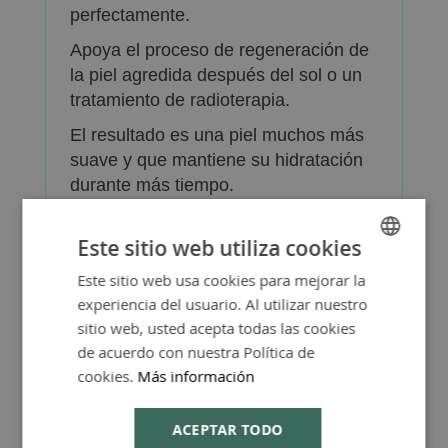
perfectamente.
Apoya el proceso de regeneración de
la piel agredida después del sol o un
tratamiento de radioterapia.
El resultado es una piel muchos más
suave y que mantiene su hidratación
durante más tiempo.
El Aceite de Espino Amarillo de
Este sitio web utiliza cookies
Weleda es ecológico y vegano. No
tiene conservantes, colorantes,
Este sitio web usa cookies para mejorar la
SPANISH
perfumes sintéticos, ni sustancias de
experiencia del usuario. Al utilizar nuestro
ENGLISH
origen petroquímico.
sitio web, usted acepta todas las cookies
de acuerdo con nuestra Política de
cookies.
Más información
ACEPTAR TODO