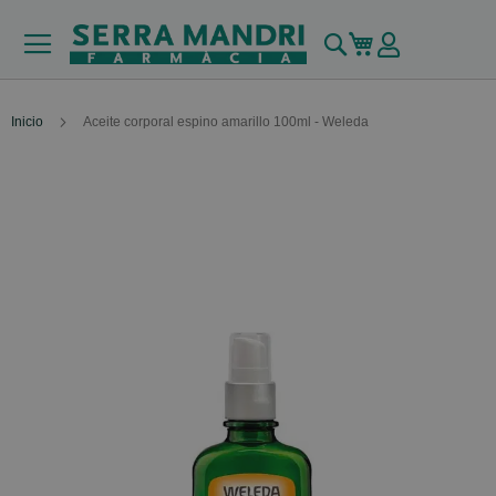
Buscar
Mi carrito
Inicio
Aceite corporal espino amarillo 100ml - Weleda
Skip
to
the
end
of
the
images
gallery