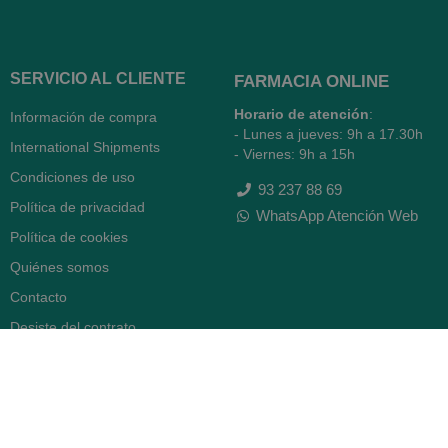
SERVICIO AL CLIENTE
FARMACIA ONLINE
Horario de atención
:
Información de compra
- Lunes a jueves: 9h a 17.30h
International Shipments
- Viernes: 9h a 15h
Condiciones de uso
93 237 88 69
Política de privacidad
WhatsApp Atención Web
Política de cookies
Quiénes somos
Contacto
Desiste del contrato
FARMACIA SERRA (BCN)
Avenida Diagonal 478
08006 -
Barcelona