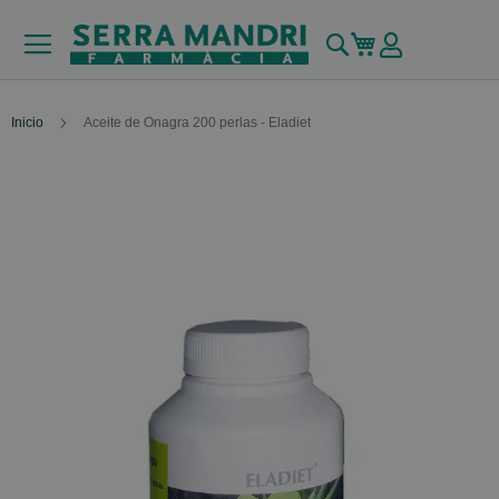
Buscar
Mi carrito
Inicio
Aceite de Onagra 200 perlas - Eladiet
Skip
to
the
end
of
the
images
gallery