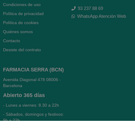
Condiciones de uso
93 237 88 69
Política de privacidad
WhatsApp Atención Web
Política de cookies
Quiénes somos
Contacto
Desiste del contrato
FARMACIA SERRA (BCN)
Avenida Diagonal 478
08006 -
Barcelona
Abierto
365 días
- Lunes a viernes: 8.30 a 22h
- Sábados, domingos y festivos:
9h a 22h
93 416 12 70