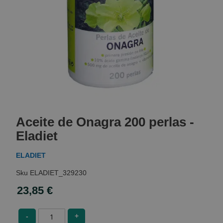
Skip
to
Aceite de Onagra 200 perlas -
the
beginning
Eladiet
of
the
ELADIET
images
gallery
ELADIET_329230
23,85 €
-
+