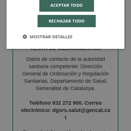
ACEPTAR TODO
RECHAZAR TODO
MOSTRAR DETALLES
VENTA DE MEDICAMENTOS
Datos de contacto de la autoridad
sanitaria competente: Dirección
General de Ordenación y Regulación
Sanitarias. Departamento de Salud.
Generalitat de Catalunya.
Teléfono 932 272 900. Correo
electrónico: dgors.salut@gencat.ca
t