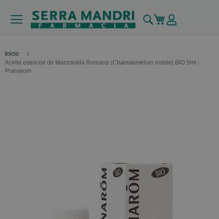
Buscar
Mi carrito
Inicio
Aceite esencial de Manzanilla Romana (Chamaemelum nobile) BIO 5ml -
Pranarom
Skip
to
the
end
of
the
images
gallery