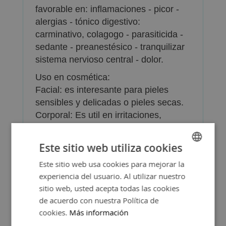
favorable en: inflamaciones - picor -
alergias - tónico digestivo:
carminativo, colagogo - parasiticida -
sedante - preanestésico - tranquilizar
sistema nervioso central - dolor.
Uso en cosmética:
Facial: es interesante para pieles
sensibles y delicadas o pieles secas.
Corporal: Es util en irritaciones,
picores y en cosmética infantil.
Los aceites esenciales de Pranarom
Este sitio web utiliza cookies
son 100% naturales, puros e íntegros,
Este sitio web usa cookies para mejorar la
SPANISH
proceden de plantas aromáticas
experiencia del usuario. Al utilizar nuestro
ENGLISH
botánicamente certificadas y cuentan
sitio web, usted acepta todas las cookies
con certificado AEQT (Aceite Esencial
de acuerdo con nuestra Política de
Quimiotipado).
cookies.
Más información