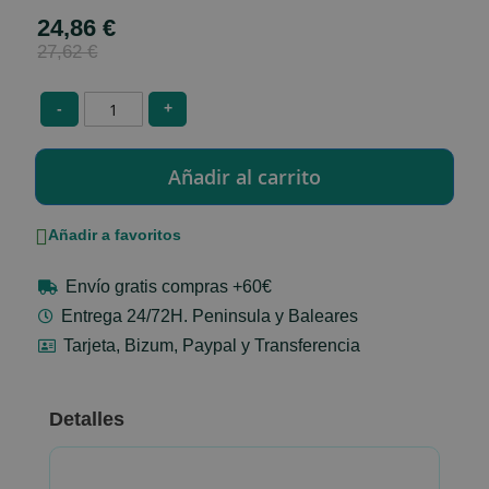
24,86 €
Special
Price
27,62 €
-
+
Añadir a favoritos
Envío gratis compras +60€
Entrega 24/72H. Peninsula y Baleares
Tarjeta, Bizum, Paypal y Transferencia
Detalles