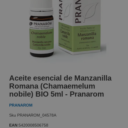
Skip
to
Aceite esencial de Manzanilla
the
beginning
Romana (Chamaemelum
of
nobile) BIO 5ml - Pranarom
the
images
PRANAROM
gallery
PRANAROM_04578A
EAN
:
5420008506758