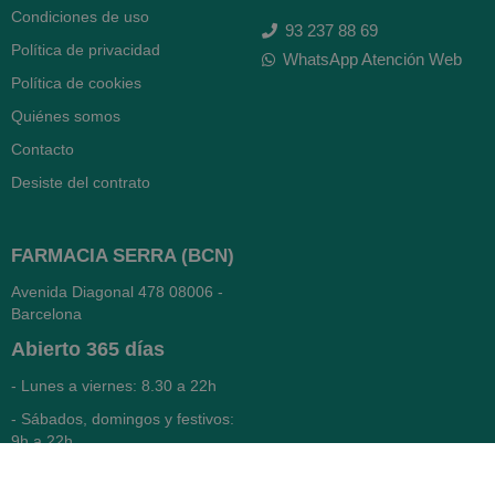
Condiciones de uso
93 237 88 69
Política de privacidad
WhatsApp Atención Web
Política de cookies
Quiénes somos
Contacto
Desiste del contrato
FARMACIA SERRA (BCN)
Avenida Diagonal 478
08006 -
Barcelona
Abierto
365 días
- Lunes a viernes: 8.30 a 22h
- Sábados, domingos y festivos:
9h a 22h
93 416 12 70