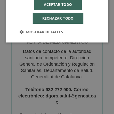
ACEPTAR TODO
RECHAZAR TODO
MOSTRAR DETALLES
VENTA DE MEDICAMENTOS
Datos de contacto de la autoridad
sanitaria competente: Dirección
General de Ordenación y Regulación
Sanitarias. Departamento de Salud.
Generalitat de Catalunya.
Teléfono 932 272 900. Correo
electrónico: dgors.salut@gencat.ca
t