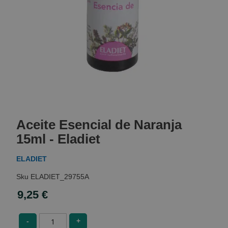
Skip
to
Aceite Esencial de Naranja
the
beginning
15ml - Eladiet
of
the
ELADIET
images
gallery
ELADIET_29755A
9,25 €
-
+