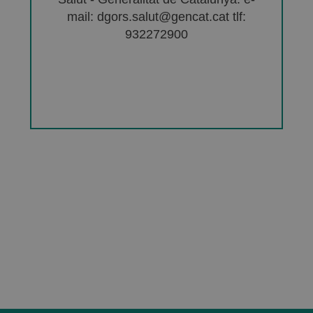
mail: dgors.salut@gencat.cat tlf:
932272900