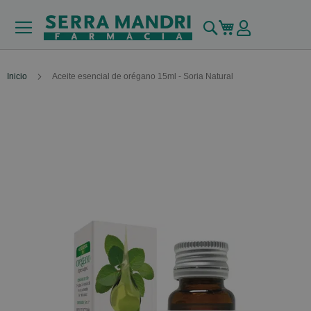
Buscar
Mi carrito
Inicio
Aceite esencial de orégano 15ml - Soria Natural
Skip
to
the
end
of
the
images
gallery