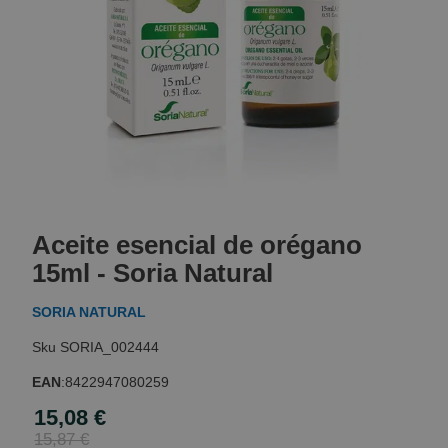
Skip
to
Aceite esencial de orégano
the
beginning
15ml - Soria Natural
of
the
SORIA NATURAL
images
gallery
SORIA_002444
EAN
:
8422947080259
15,08 €
Special
Price
15,87 €