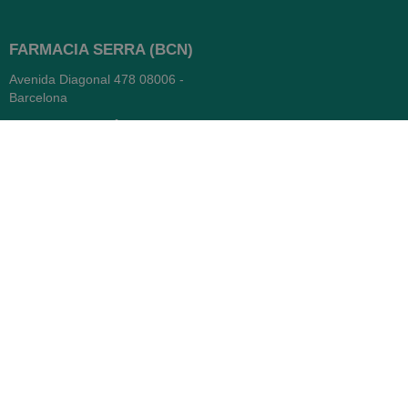
FARMACIA SERRA (BCN)
Avenida Diagonal 478
08006 -
Barcelona
Abierto
365 días
- Lunes a viernes: 8.30 a 22h
- Sábados, domingos y festivos:
9h a 22h
93 416 12 70
WhatsApp Pedidos
Farmacia
Titular: Juan María Serra
Mandri
Nº de Colegiado: 4473 (COFB)
CIF: 46.316.032-N