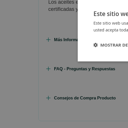
Los aceites esenciales de Pranaro
certificadas y cuentan con certifi
Este sitio w
Este sitio web usa
usted acepta toda
Más Información
MOSTRAR DE
FAQ - Preguntas y Respuestas
Consejos de Compra Producto