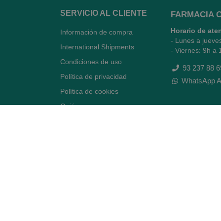
SERVICIO AL CLIENTE
FARMACIA 
Horario de ate
Información de compra
- Lunes a jueve
International Shipments
- Viernes: 9h a 
Condiciones de uso
93 237 88 6
Política de privacidad
WhatsApp A
Política de cookies
Quiénes somos
Contacto
Desiste del contrato