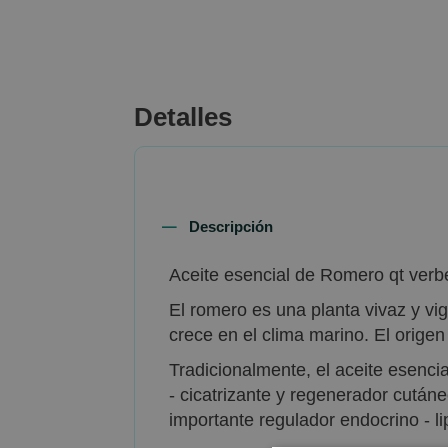
beginning
of
the
images
gallery
Detalles
Descripción
Aceite esencial de Romero qt verbe
El romero es una planta vivaz y vi
crece en el clima marino. El orig
Tradicionalmente, el aceite esenci
- cicatrizante y regenerador cutáne
importante regulador endocrino - lip