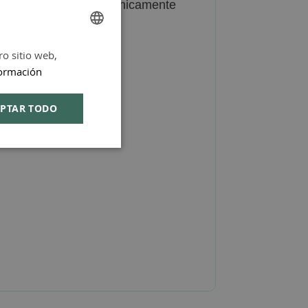
lantas aromáticas botánicamente
ro sitio web,
SPANISH
ormación
ENGLISH
PTAR TODO