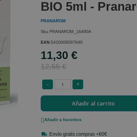
BIO 5ml - Prana
PRANAROM
PRANAROM_16490A
EAN
:
5420008597640
11,30 €
Special
Price
12,55 €
-
+
Añadir a favoritos
Envío gratis compras +60€