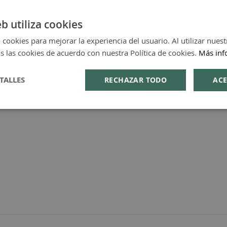
m son 100% naturales, puros e íntegros, proceden de p
cado AEQT (Aceite Esencial Quimiotipado).
eb utiliza cookies
 cookies para mejorar la experiencia del usuario. Al utilizar nuest
s las cookies de acuerdo con nuestra Política de cookies.
Más inf
TALLES
RECHAZAR TODO
ACE