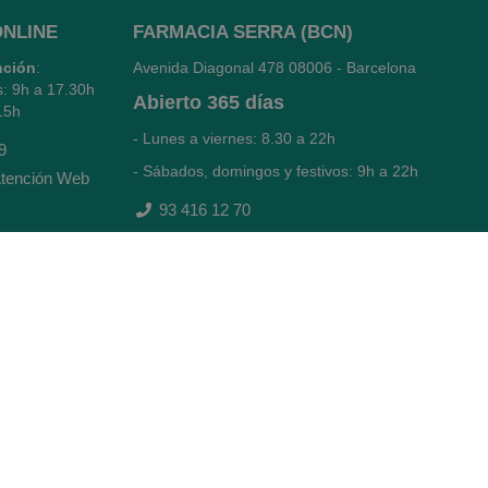
ONLINE
FARMACIA SERRA (BCN)
nción
:
Avenida Diagonal 478
08006 - Barcelona
s: 9h a 17.30h
Abierto
365 días
15h
- Lunes a viernes: 8.30 a 22h
9
- Sábados, domingos y festivos: 9h a 22h
tención Web
93 416 12 70
WhatsApp Pedidos Farmacia
Titular: Juan María Serra Mandri
Nº de Colegiado: 4473 (COFB)
CIF: 46.316.032-N
Código oficial de Farmacia: F0800646