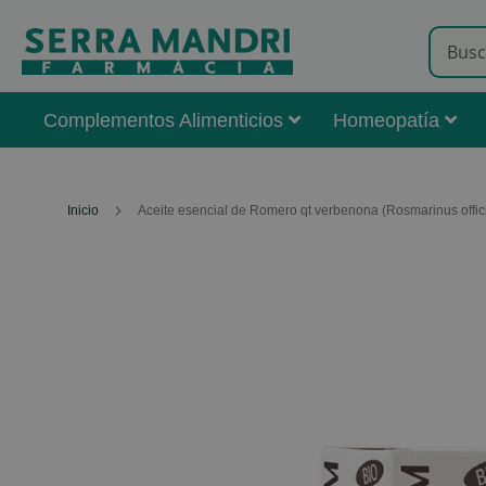
Complementos Alimenticios
Homeopatía
Inicio
Aceite esencial de Romero qt verbenona (Rosmarinus offic
Skip
to
the
end