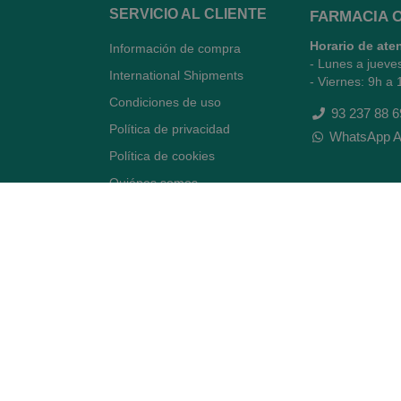
SERVICIO AL CLIENTE
FARMACIA 
Horario de ate
Información de compra
- Lunes a jueve
International Shipments
- Viernes: 9h a 
Condiciones de uso
93 237 88 6
Política de privacidad
WhatsApp A
Política de cookies
Quiénes somos
Contacto
Desiste del contrato
Avenida Diagonal 478,
(esquina con Vía Augusta)
- Barcelona