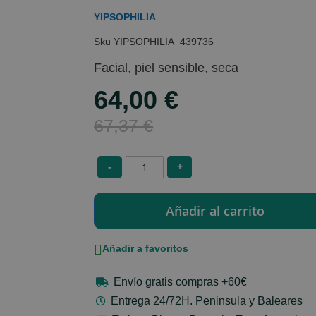
YIPSOPHILIA
YIPSOPHILIA_439736
Facial, piel sensible, seca
64,00 €
Special
Price
67,37 €
-
+
Añadir a favoritos
Envío gratis compras +60€
Entrega 24/72H. Peninsula y Baleares