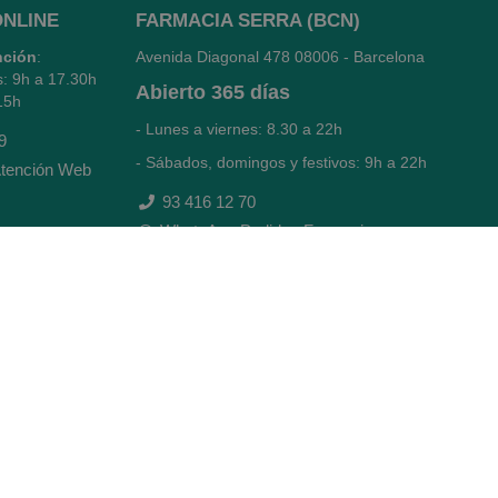
ONLINE
FARMACIA SERRA (BCN)
nción
:
Avenida Diagonal 478
08006 - Barcelona
s: 9h a 17.30h
Abierto
365 días
15h
- Lunes a viernes: 8.30 a 22h
9
- Sábados, domingos y festivos: 9h a 22h
tención Web
93 416 12 70
WhatsApp Pedidos Farmacia
Titular: Juan María Serra Mandri
Nº de Colegiado: 4473 (COFB)
CIF: 46.316.032-N
Código oficial de Farmacia: F0800646