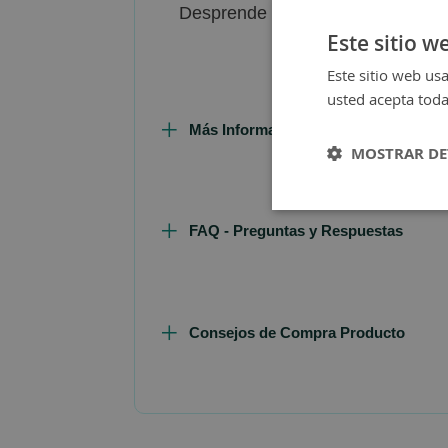
Desprende un aroma exótico graci
Este sitio w
Este sitio web usa
usted acepta toda
Más Información
MOSTRAR DE
FAQ - Preguntas y Respuestas
Consejos de Compra Producto