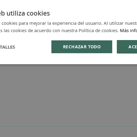
as a las esencias del pachuli, del olíbano y de las not
eb utiliza cookies
 cookies para mejorar la experiencia del usuario. Al utilizar nuest
s las cookies de acuerdo con nuestra Política de cookies.
Más inf
TALLES
RECHAZAR TODO
ACE