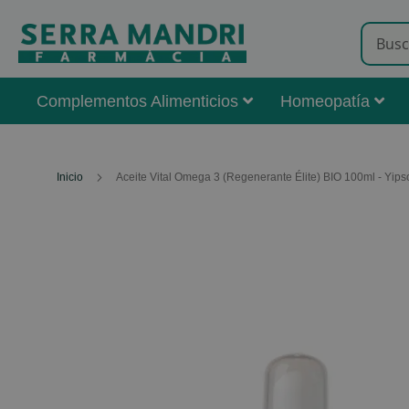
Complementos Alimenticios
Homeopatía
Inicio
Aceite Vital Omega 3 (Regenerante Élite) BIO 100ml - Yips
Skip
to
the
end