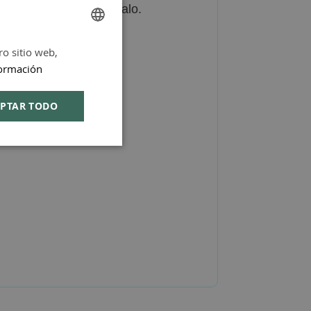
as amaderadas de sándalo.
ro sitio web,
SPANISH
ormación
ENGLISH
PTAR TODO