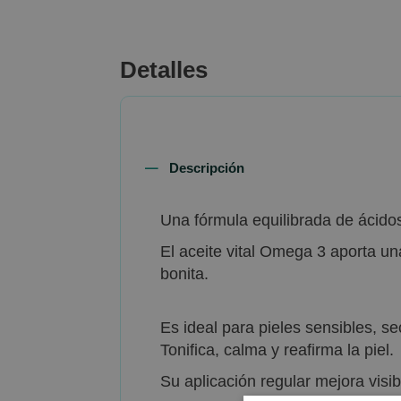
beginning
of
the
Detalles
images
gallery
Descripción
Una fórmula equilibrada de ácidos
El aceite vital Omega 3 aporta un
bonita.
Es ideal para pieles sensibles, se
Tonifica, calma y reafirma la piel.
Su aplicación regular mejora visib