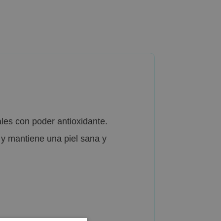
ales con poder antioxidante.
a y mantiene una piel sana y