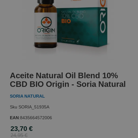
Skip
to
Aceite Natural Oil Blend 10%
the
beginning
CBD BIO Origin - Soria Natural
of
the
SORIA NATURAL
images
gallery
SORIA_51935A
EAN
:
8435664572006
23,70 €
Special
Price
24,95 €