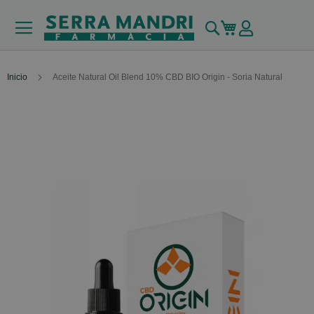
Buscar
Mi carrito
Inicio
Aceite Natural Oil Blend 10% CBD BIO Origin - Soria Natural
Skip
to
the
end
of
the
images
gallery