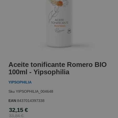
Skip
to
Aceite tonificante Romero BIO
the
beginning
100ml - Yipsophilia
of
the
YIPSOPHILIA
images
gallery
YIPSOPHILIA_004648
EAN
:
8437014397338
32,15 €
Special
Price
33,84 €