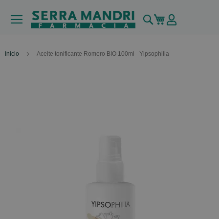
Buscar
Mi carrito
Inicio
Aceite tonificante Romero BIO 100ml - Yipsophilia
Skip
to
the
end
of
the
images
gallery