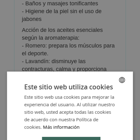
- Baños y masajes tonificantes
- Higiene de la piel sin el uso de
jabones
Acción de los aceites esenciales
según la aromaterapia:
- Romero: prepara los músculos para
el deporte.
- Lavandín: disminuye las
contracturas, calma y proporciona
tranquilidad
Este sitio web utiliza cookies
El aceite tonificante Romero de
Yipsophilia está elaborado con
Este sitio web usa cookies para mejorar la
SPANISH
ingredientes procedentes de la
experiencia del usuario. Al utilizar nuestro
ENGLISH
Agricultura Ecológica. Certificado BIO
sitio web, usted acepta todas las cookies
avalado por CPAEN.
de acuerdo con nuestra Política de
cookies.
Más información