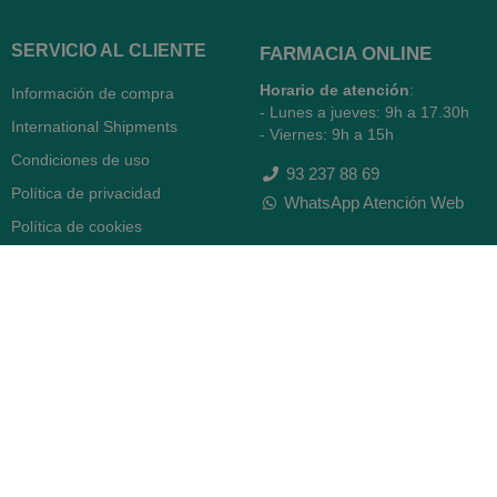
SERVICIO AL CLIENTE
FARMACIA ONLINE
Horario de atención
:
Información de compra
- Lunes a jueves: 9h a 17.30h
International Shipments
- Viernes: 9h a 15h
Condiciones de uso
93 237 88 69
Política de privacidad
WhatsApp Atención Web
Política de cookies
Quiénes somos
Contacto
Desiste del contrato
FARMACIA SERRA (BCN)
Avenida Diagonal 478
08006 -
Barcelona
Abierto
365 días