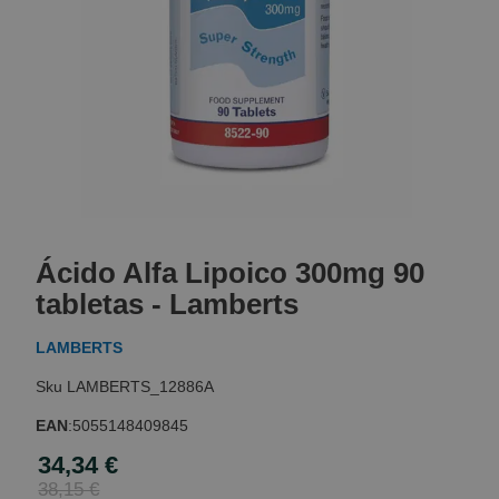
Skip
to
Ácido Alfa Lipoico 300mg 90
the
beginning
tabletas - Lamberts
of
the
LAMBERTS
images
gallery
LAMBERTS_12886A
EAN
:
5055148409845
34,34 €
Special
Price
38,15 €