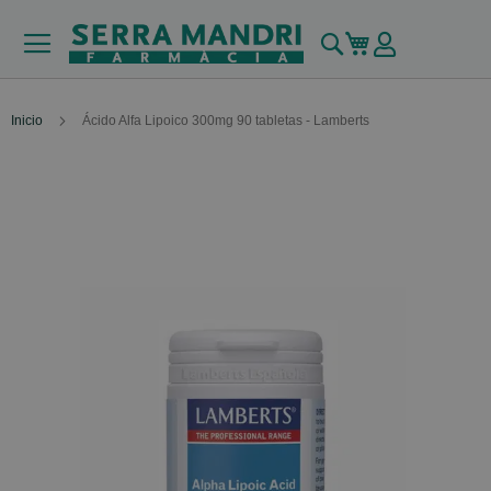
Buscar
Mi carrito
Inicio
Ácido Alfa Lipoico 300mg 90 tabletas - Lamberts
Skip
to
the
end
of
the
images
gallery