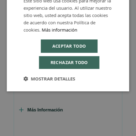
Este sitio web usa cookies para mejorar la
huevos, leche y productos lácteos, la
experiencia del usuario. Al utilizar nuestro
ENGLISH
lactosa, nueces, sulfitos, apio,
sitio web, usted acepta todas las cookies
de acuerdo con nuestra Política de
pescado, mariscos y levadura.
cookies.
Más información
Elaborado siguiendo las normas de
fabricación farmacéutica GMP (Good
ACEPTAR TODO
Manufacturing Practice, Buenas
Prácticas en la Fabricación).
RECHAZAR TODO
Presentación: envase de 90 tabletas.
MOSTRAR DETALLES
Más Información