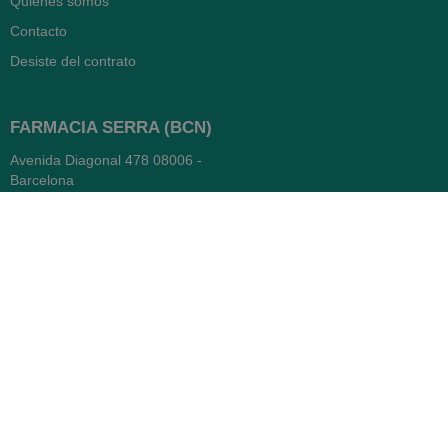
Quiénes somos
Contacto
Desiste del contrato
FARMACIA SERRA (BCN)
Avenida Diagonal 478
08006 -
Barcelona
Abierto
365 días
- Lunes a viernes: 8.30 a 22h
- Sábados, domingos y festivos:
9h a 22h
93 416 12 70
WhatsApp Pedidos
Farmacia
Titular: Juan María Serra