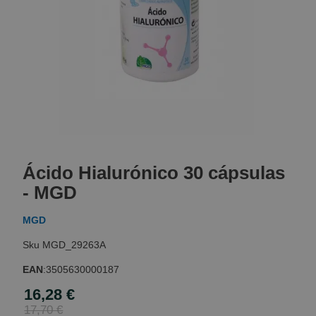
Skip
to
Ácido Hialurónico 30 cápsulas
the
beginning
- MGD
of
the
MGD
images
gallery
MGD_29263A
EAN
:
3505630000187
16,28 €
Special
Price
17,70 €