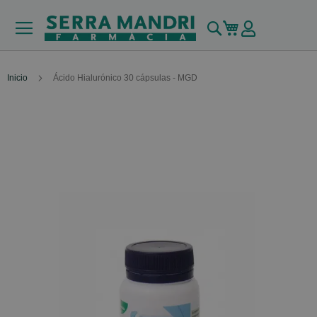
Buscar
Mi carrito
Inicio
Ácido Hialurónico 30 cápsulas - MGD
Skip
to
the
end
of
the
images
gallery