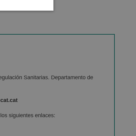
egulación Sanitarias. Departamento de
cat.cat
os siguientes enlaces: