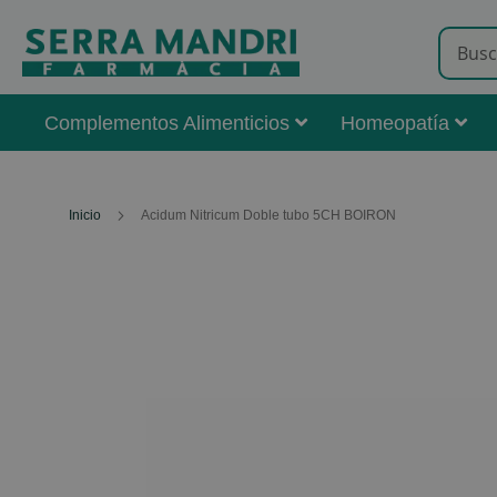
Complementos Alimenticios
Homeopatía
Inicio
Acidum Nitricum Doble tubo 5CH BOIRON
Skip
to
the
end