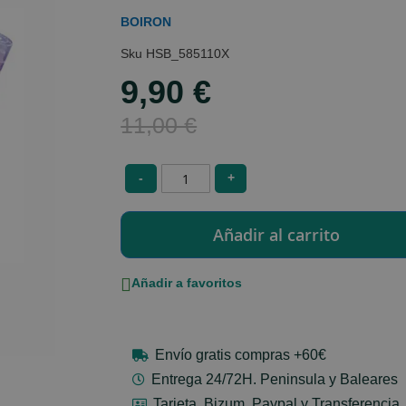
BOIRON
HSB_585110X
9,90 €
Special
Price
11,00 €
-
+
Añadir a favoritos
Envío gratis compras +60€
Entrega 24/72H. Peninsula y Baleares
Tarjeta, Bizum, Paypal y Transferencia