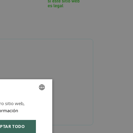
ro sitio web,
SPANISH
ormación
ENGLISH
PTAR TODO