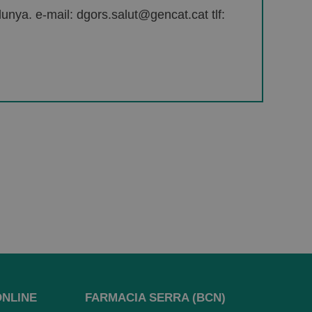
unya. e-mail: dgors.salut@gencat.cat tlf:
ONLINE
FARMACIA SERRA (BCN)