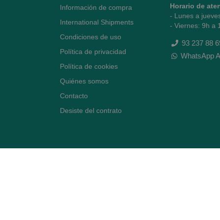
Horario de ate
Información de compra
- Lunes a jueve
International Shipments
- Viernes: 9h a 
Condiciones de uso
93 237 88 6
Política de privacidad
WhatsApp A
Política de cookies
Quiénes somos
Contacto
Desiste del contrato
Avenida Diagonal 478,
(esquina con Vía Augusta)
- Barcelona