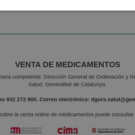
VENTA DE MEDICAMENTOS
nitaria competente: Dirección General de Ordenación y R
Salud. Generalitat de Catalunya.
no 932 272 900. Correo electrónico: dgors.salut@gen
sobre la venta online de medicamentos puede consultar l