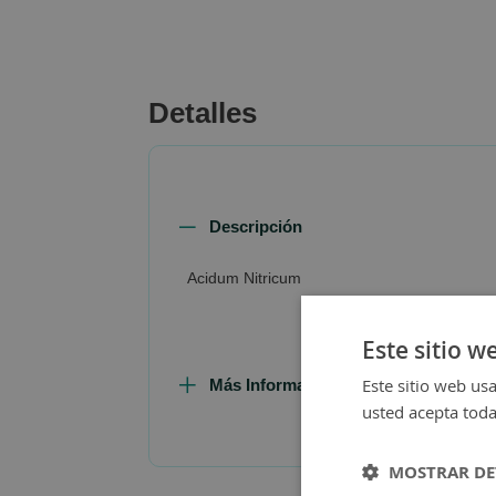
beginning
of
the
images
Detalles
gallery
Descripción
Acidum Nitricum
Este sitio w
Este sitio web usa
Más Información
usted acepta toda
MOSTRAR DE