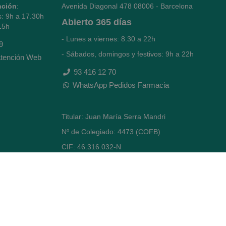
nción
:
Avenida Diagonal 478
08006 - Barcelona
s: 9h a 17.30h
Abierto
365 días
15h
- Lunes a viernes: 8.30 a 22h
9
- Sábados, domingos y festivos: 9h a 22h
tención Web
93 416 12 70
WhatsApp Pedidos Farmacia
Titular: Juan María Serra Mandri
Nº de Colegiado: 4473 (COFB)
CIF: 46.316.032-N
Código oficial de Farmacia: F0800646