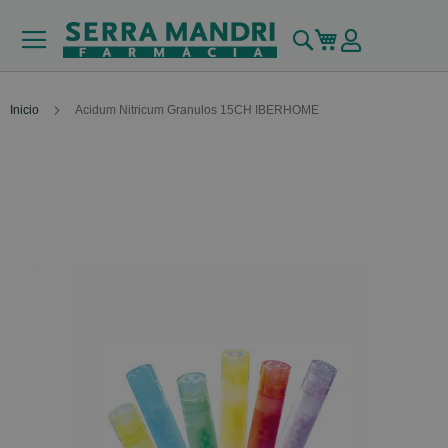
Buscar
Mi carrito
Inicio
Acidum Nitricum Granulos 15CH IBERHOME
Skip
to
the
end
of
the
images
gallery