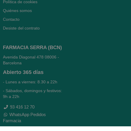
Política de cookies
Quiénes somos
Contacto
Desiste del contrato
FARMACIA SERRA (BCN)
Avenida Diagonal 478
08006 -
Barcelona
Abierto
365 días
- Lunes a viernes: 8.30 a 22h
- Sábados, domingos y festivos:
9h a 22h
93 416 12 70
WhatsApp Pedidos
Farmacia