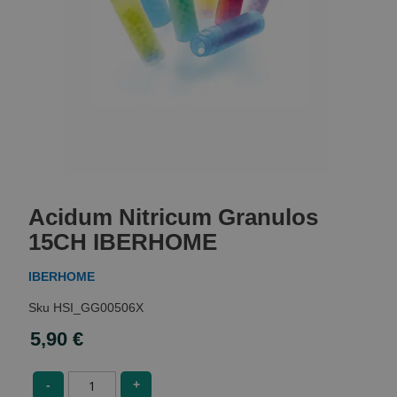
Skip
to
Acidum Nitricum Granulos
the
beginning
15CH IBERHOME
of
the
IBERHOME
images
gallery
HSI_GG00506X
5,90 €
-
+