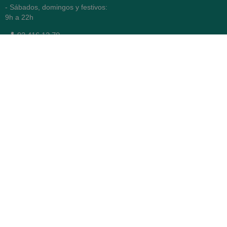
- Sábados, domingos y festivos:
9h a 22h
93 416 12 70
WhatsApp Pedidos
Farmacia
Titular: Juan María Serra
Mandri
Nº de Colegiado: 4473 (COFB)
CIF: 46.316.032-N
Código oficial de Farmacia:
F0800646
Avenida Diagonal 478,
(esquina con Vía Augusta)
- Barcelona