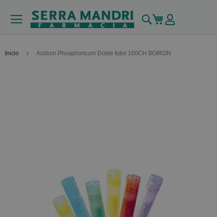
Buscar
Mi carrito
Inicio
Acidum Phosphoricum Doble tubo 100CH BOIRON
Skip
to
the
end
of
the
images
gallery