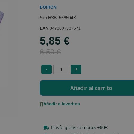
BOIRON
HSB_568504X
EAN
:
8470007387671
5,85 €
Special
Price
6,50 €
-
+
Añadir a favoritos
Envío gratis compras +60€