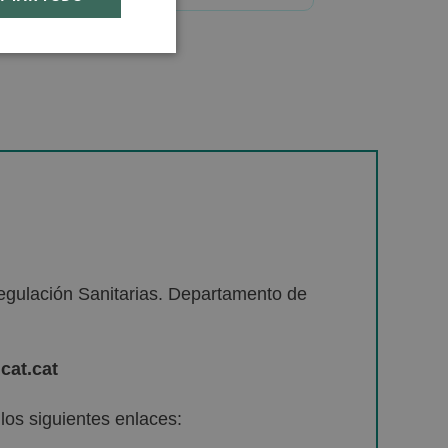
egulación Sanitarias. Departamento de
cat.cat
os siguientes enlaces: