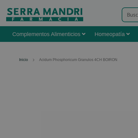
Complementos Alimenticios
Homeopatía
Inicio
Acidum Phosphoricum Granulos 4CH BOIRON
Skip
to
the
end