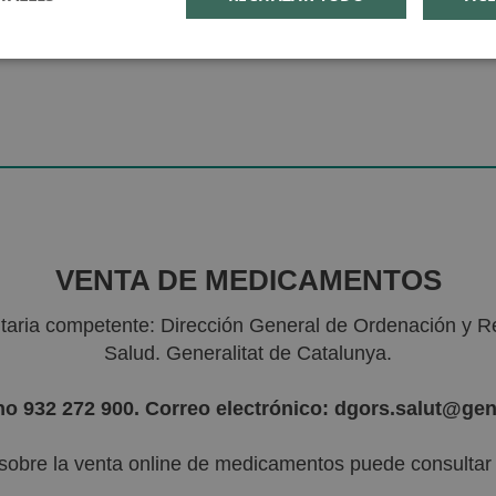
VENTA DE MEDICAMENTOS
nitaria competente: Dirección General de Ordenación y R
Salud. Generalitat de Catalunya.
no 932 272 900. Correo electrónico: dgors.salut@gen
sobre la venta online de medicamentos puede consultar l