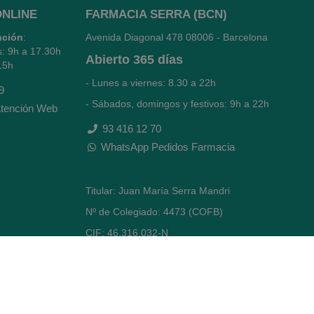
ONLINE
FARMACIA SERRA (BCN)
nción
:
Avenida Diagonal 478
08006 - Barcelona
s: 9h a 17.30h
Abierto
365 días
15h
- Lunes a viernes: 8.30 a 22h
9
- Sábados, domingos y festivos: 9h a 22h
tención Web
93 416 12 70
WhatsApp Pedidos Farmacia
Titular: Juan María Serra Mandri
Nº de Colegiado: 4473 (COFB)
CIF: 46.316.032-N
Código oficial de Farmacia: F0800646