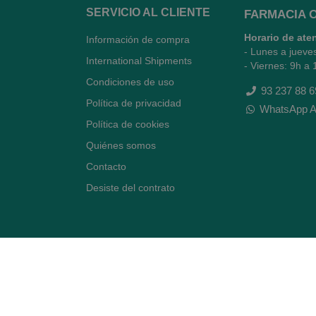
SERVICIO AL CLIENTE
FARMACIA 
Horario de ate
Información de compra
- Lunes a jueve
International Shipments
- Viernes: 9h a 
Condiciones de uso
93 237 88 6
Política de privacidad
WhatsApp A
Política de cookies
Quiénes somos
Contacto
Desiste del contrato
Avenida Diagonal 478,
(esquina con Vía Augusta)
- Barcelona