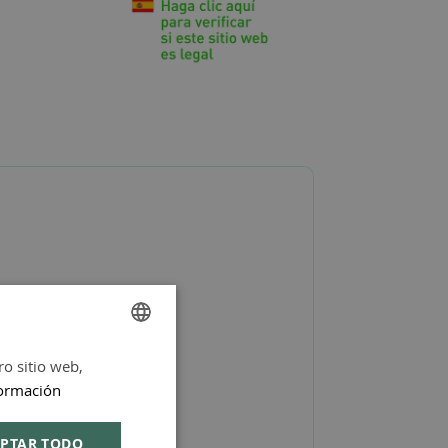
ro sitio web,
SPANISH
ormación
ENGLISH
PTAR TODO