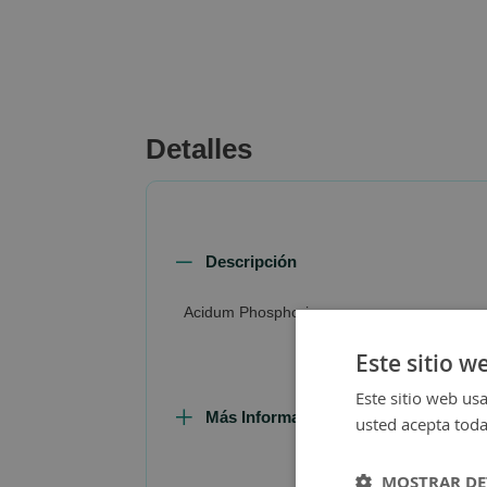
beginning
of
the
images
gallery
Detalles
Descripción
Acidum Phosphoricum
Este sitio w
Este sitio web usa
Más Información
usted acepta toda
MOSTRAR DE