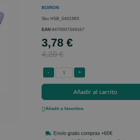
BOIRON
HSB_540198X
EAN
:
8470007349167
3,78 €
Special
Price
4,20 €
-
+
Añadir a favoritos
Envío gratis compras +60€