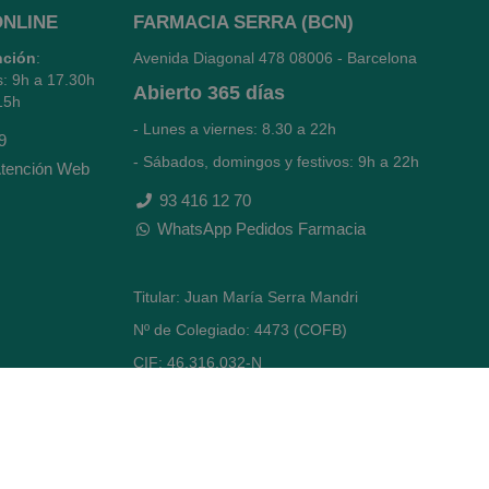
ONLINE
FARMACIA SERRA (BCN)
nción
:
Avenida Diagonal 478
08006 - Barcelona
s: 9h a 17.30h
Abierto
365 días
15h
- Lunes a viernes: 8.30 a 22h
9
- Sábados, domingos y festivos: 9h a 22h
tención Web
93 416 12 70
WhatsApp Pedidos Farmacia
Titular: Juan María Serra Mandri
Nº de Colegiado: 4473 (COFB)
CIF: 46.316.032-N
Código oficial de Farmacia: F0800646