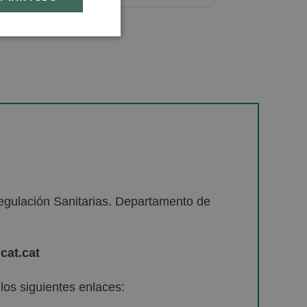
egulación Sanitarias. Departamento de
cat.cat
os siguientes enlaces: