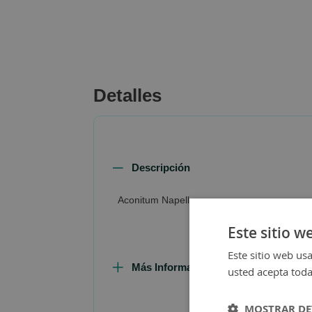
beginning
of
the
images
gallery
Detalles
Descripción
Aconitum Napellus
Este sitio w
Este sitio web usa
Más Información
usted acepta toda
MOSTRAR DE