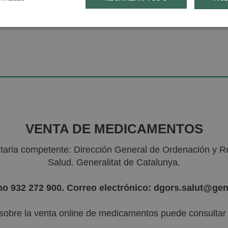
VENTA DE MEDICAMENTOS
nitaria competente: Dirección General de Ordenación y R
Salud. Generalitat de Catalunya.
no 932 272 900. Correo electrónico: dgors.salut@gen
sobre la venta online de medicamentos puede consultar l