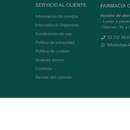
SERVICIO AL CLIENTE
FARMACIA 
Horario de ate
Información de compra
- Lunes a jueve
International Shipments
- Viernes: 9h a 
Condiciones de uso
93 237 88 6
Política de privacidad
WhatsApp A
Política de cookies
Quiénes somos
Contacto
Desiste del contrato
Avenida Diagonal 478,
(esquina con Vía Augusta)
- Barcelona