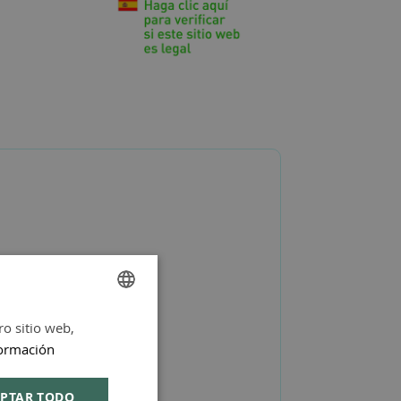
ro sitio web,
SPANISH
ormación
ENGLISH
PTAR TODO