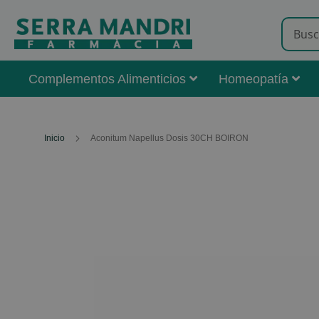
Complementos Alimenticios
Homeopatía
Inicio
Aconitum Napellus Dosis 30CH BOIRON
Skip
to
the
end