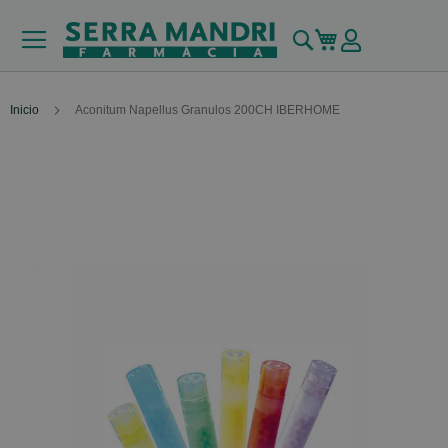
Buscar
Mi carrito
Inicio
Aconitum Napellus Granulos 200CH IBERHOME
Skip
to
the
end
of
the
images
gallery