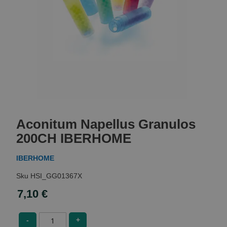
Skip
to
Aconitum Napellus Granulos
the
beginning
200CH IBERHOME
of
the
IBERHOME
images
gallery
HSI_GG01367X
7,10 €
-
+