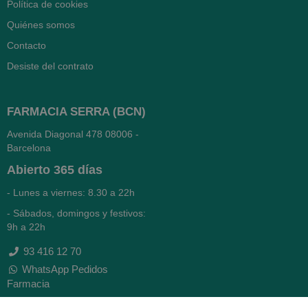
Política de cookies
Quiénes somos
Contacto
Desiste del contrato
FARMACIA SERRA (BCN)
Avenida Diagonal 478
08006 -
Barcelona
Abierto
365 días
- Lunes a viernes: 8.30 a 22h
- Sábados, domingos y festivos:
9h a 22h
93 416 12 70
WhatsApp Pedidos
Farmacia