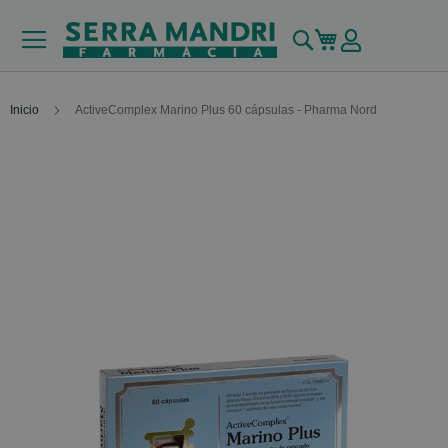
Buscar
Mi carrito
Inicio
ActiveComplex Marino Plus 60 cápsulas - Pharma Nord
Skip
to
the
end
of
the
images
gallery