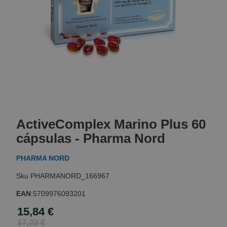
Skip
to
ActiveComplex Marino Plus 60
the
beginning
cápsulas - Pharma Nord
of
the
PHARMA NORD
images
gallery
PHARMANORD_166967
EAN
:
5709976093201
15,84 €
Special
Price
17,22 €