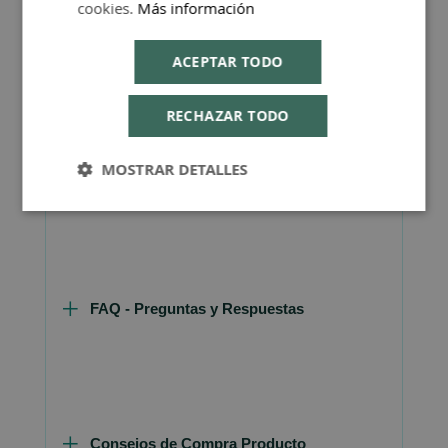
de la industria farmacéutica.
cookies.
Más información
Presentación: envase de 60 cápsulas
ACEPTAR TODO
RECHAZAR TODO
MOSTRAR DETALLES
Más Información
FAQ - Preguntas y Respuestas
Consejos de Compra Producto