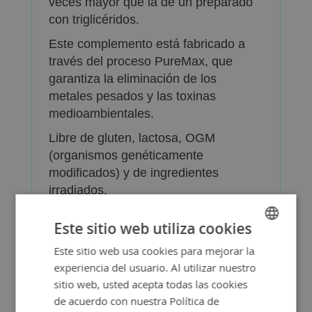
veces mayor que la de un preparado
con triglicéridos.
Este complemento está fabricado a
través del proceso PureMax, que
garantiza la eliminación de los
metales pesados y las toxinas
medioambientales.
Libre de gluten, lactosa, OGM
(organismos genéticamente
modificados) y de ingredientes
irradiados.
ActiveComplex Marino Plus de
Este sitio web utiliza cookies
Pharma Nord se ha producido según
Este sitio web usa cookies para mejorar la
SPANISH
los estándares de fabricación GMP
experiencia del usuario. Al utilizar nuestro
ENGLISH
(Good Manufacturing Practices,
sitio web, usted acepta todas las cookies
Buenas Prácticas en la Fabricación)
de acuerdo con nuestra Política de