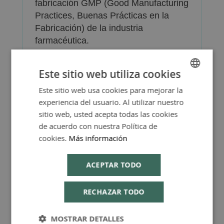
fabricación GMP (Good Manufacturing
Practices, Buenas Prácticas en la
Fabricación) de la industria
farmacéutica.
Presentación: envase de 60 cápsulas.
Este sitio web utiliza cookies
Este sitio web usa cookies para mejorar la
SPANISH
experiencia del usuario. Al utilizar nuestro
ENGLISH
sitio web, usted acepta todas las cookies
Más Información
de acuerdo con nuestra Política de
cookies.
Más información
ACEPTAR TODO
FAQ - Preguntas y Respuestas
RECHAZAR TODO
MOSTRAR DETALLES