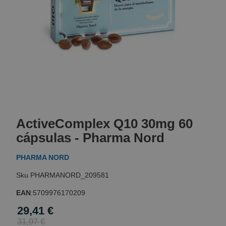
Skip
to
ActiveComplex Q10 30mg 60
the
beginning
cápsulas - Pharma Nord
of
the
PHARMA NORD
images
gallery
PHARMANORD_209581
EAN
:
5709976170209
29,41 €
Special
Price
31,97 €