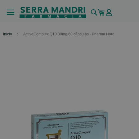
Buscar
Mi carrito
Inicio
ActiveComplex Q10 30mg 60 cápsulas - Pharma Nord
Skip
to
the
end
of
the
images
gallery