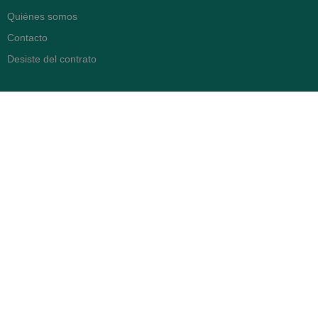
Quiénes somos
Contacto
Desiste del contrato
FARMACIA SERRA (BCN)
Avenida Diagonal 478
08006 -
Barcelona
Abierto
365 días
- Lunes a viernes: 8.30 a 22h
- Sábados, domingos y festivos:
9h a 22h
93 416 12 70
WhatsApp Pedidos
Farmacia