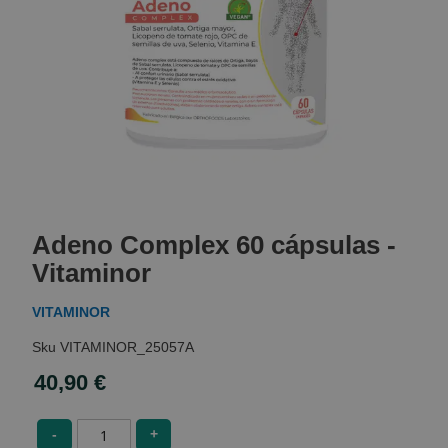
Skip
to
Adeno Complex 60 cápsulas -
the
beginning
Vitaminor
of
the
VITAMINOR
images
gallery
VITAMINOR_25057A
40,90 €
-
+