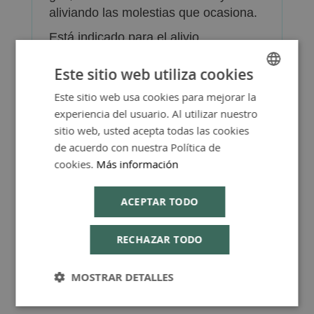
aliviando las molestias que ocasiona.
Está indicado para el alivio
sintomático de los gases en adultos
Este sitio web utiliza cookies
Debe consultar a un médico si
empeora o si no mejora después de
Este sitio web usa cookies para mejorar la
SPANISH
experiencia del usuario. Al utilizar nuestro
10 días.
ENGLISH
sitio web, usted acepta todas las cookies
Ver prospecto del medicamento en
de acuerdo con nuestra Política de
pdf
cookies.
Más información
ACEPTAR TODO
RECHAZAR TODO
MOSTRAR DETALLES