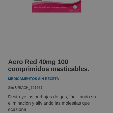
Skip
to
Aero Red 40mg 100
the
beginning
comprimidos masticables.
of
the
MEDICAMENTOS SIN RECETA
images
gallery
URIACH_701961
Destruye las burbujas de gas, facilitando su
eliminación y aliviando las molestias que
ocasiona