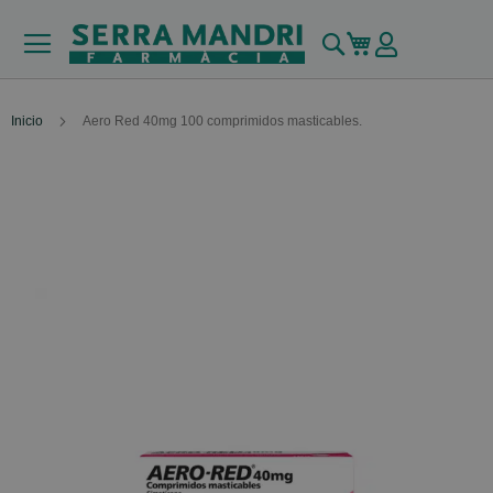
Buscar
Mi carrito
Inicio
Aero Red 40mg 100 comprimidos masticables.
Skip
to
the
end
of
the
images
gallery