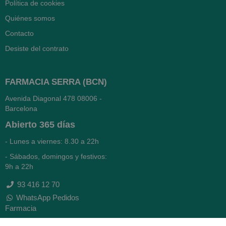
Política de cookies
Quiénes somos
Contacto
Desiste del contrato
FARMACIA SERRA (BCN)
Avenida Diagonal 478
08006 -
Barcelona
Abierto
365 días
- Lunes a viernes: 8.30 a 22h
- Sábados, domingos y festivos:
9h a 22h
93 416 12 70
WhatsApp Pedidos
Farmacia