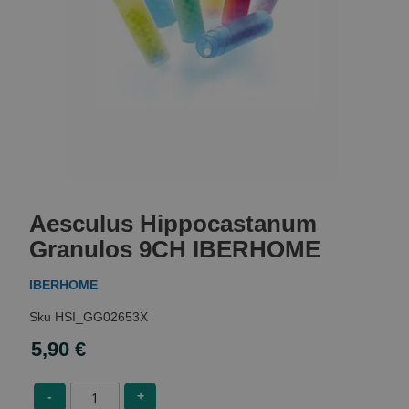
Skip
to
Aesculus Hippocastanum
the
beginning
Granulos 9CH IBERHOME
of
the
IBERHOME
images
gallery
HSI_GG02653X
5,90 €
-
+