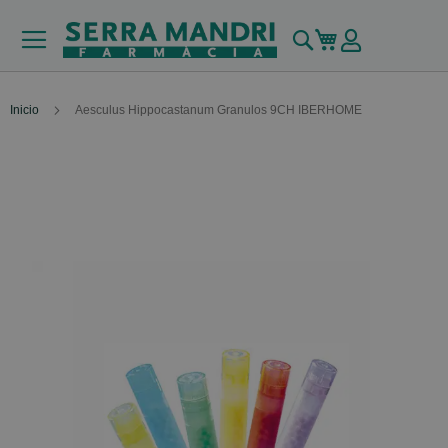
Buscar
Mi carrito
Inicio
Aesculus Hippocastanum Granulos 9CH IBERHOME
Skip
to
the
end
of
the
images
gallery