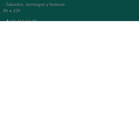
- Sábados, domingos y festivos:
9h a 22h
93 416 12 70
WhatsApp Pedidos
Farmacia
Titular: Juan María Serra
Mandri
Nº de Colegiado: 4473 (COFB)
CIF: 46.316.032-N
Código oficial de Farmacia:
F0800646
Avenida Diagonal 478,
(esquina con Vía Augusta)
- Barcelona