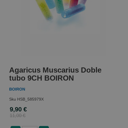
Skip
to
Agaricus Muscarius Doble
the
beginning
tubo 9CH BOIRON
of
the
BOIRON
images
gallery
HSB_585979X
9,90 €
Special
Price
11,00 €