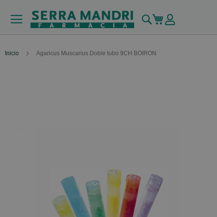
Buscar
Mi carrito
Inicio
Agaricus Muscarius Doble tubo 9CH BOIRON
Skip
to
the
end
of
the
images
gallery