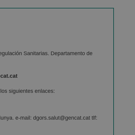
egulación Sanitarias. Departamento de
cat.cat
os siguientes enlaces:
unya. e-mail: dgors.salut@gencat.cat tlf: