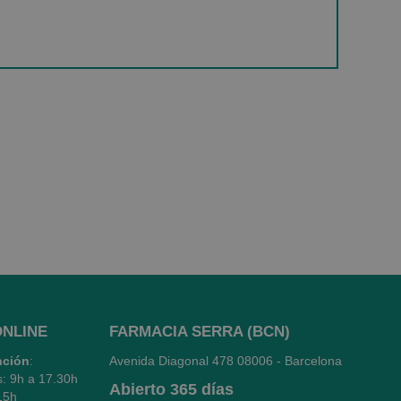
ONLINE
FARMACIA SERRA (BCN)
nción
:
Avenida Diagonal 478
08006 - Barcelona
s: 9h a 17.30h
Abierto
365 días
15h