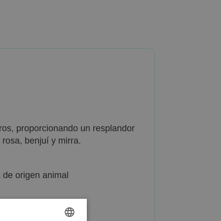
poros, proporcionando un resplandor
rosa, benjuí y mirra.
s de origen animal