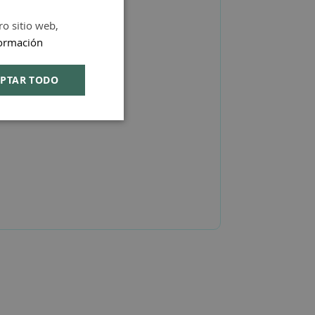
ro sitio web,
SPANISH
ormación
ENGLISH
PTAR TODO