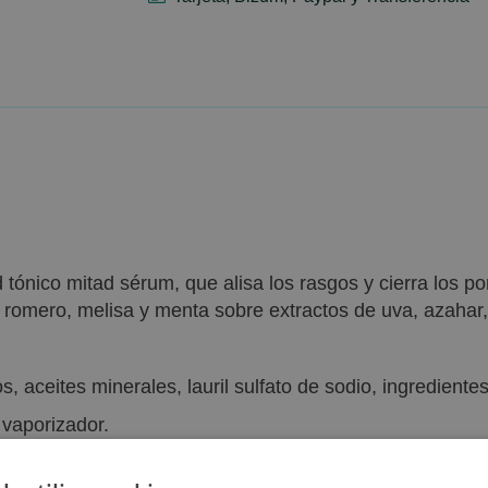
d tónico mitad sérum, que alisa los rasgos y cierra los 
 romero, melisa y menta sobre extractos de uva, azahar, 
s, aceites minerales, lauril sulfato de sodio, ingrediente
vaporizador.