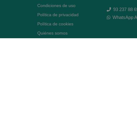
Condiciones de uso
93 237 88 6
Política de privacidad
WhatsApp A
Política de cookies
Quiénes somos
Contacto
Desiste del contrato
Avenida Diagonal 478,
(esquina con Vía Augusta)
- Barcelona