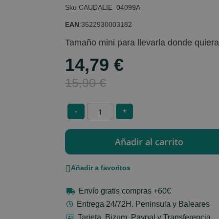
CAUDALIE_04099A
EAN
:
3522930003182
Tamaño mini para llevarla donde quier
14,79 €
Special
Price
15,90 €
-
+
Añadir a favoritos
Envío gratis compras +60€
Entrega 24/72H. Peninsula y Baleares
Tarjeta, Bizum, Paypal y Transferencia