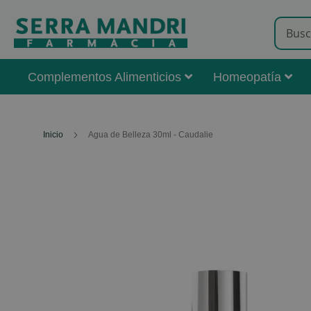
Complementos Alimenticios
Homeopatía
Inicio
Agua de Belleza 30ml - Caudalie
Skip
to
the
end