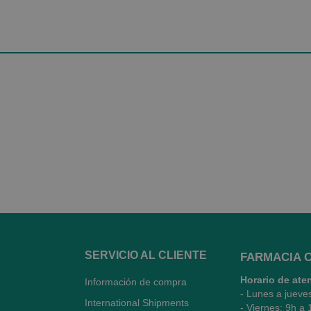
SERVICIO AL CLIENTE
FARMACIA 
Horario de ate
Información de compra
- Lunes a jueve
International Shipments
- Viernes: 9h a 