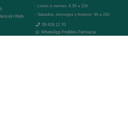
- Lunes a viernes: 8.30 a 22h
9
- Sábados, domingos y festivos: 9h a 22h
tención Web
93 416 12 70
WhatsApp Pedidos Farmacia
Titular: Juan María Serra Mandri
Nº de Colegiado: 4473 (COFB)
CIF: 46.316.032-N
Código oficial de Farmacia: F0800646