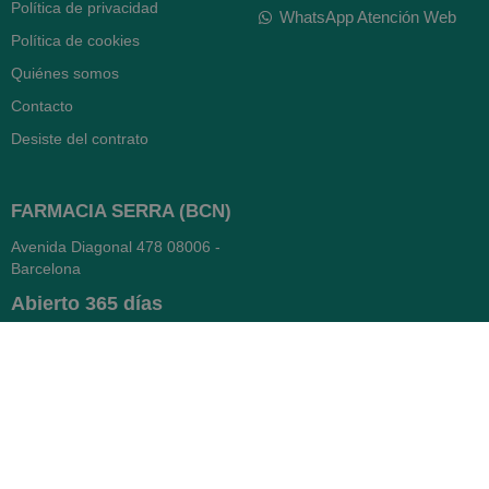
Política de privacidad
WhatsApp Atención Web
Política de cookies
Quiénes somos
Contacto
Desiste del contrato
FARMACIA SERRA (BCN)
Avenida Diagonal 478
08006 -
Barcelona
Abierto
365 días
- Lunes a viernes: 8.30 a 22h
- Sábados, domingos y festivos:
9h a 22h
93 416 12 70
WhatsApp Pedidos
Farmacia