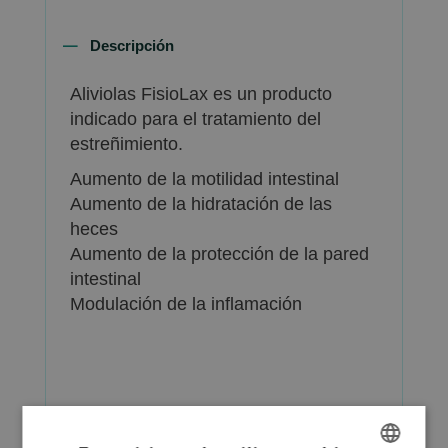
Descripción
Aliviolas FisioLax es un producto
indicado para el tratamiento del
estreñimiento.
Aumento de la motilidad intestinal
Aumento de la hidratación de las
heces
Aumento de la protección de la pared
intestinal
Modulación de la inflamación