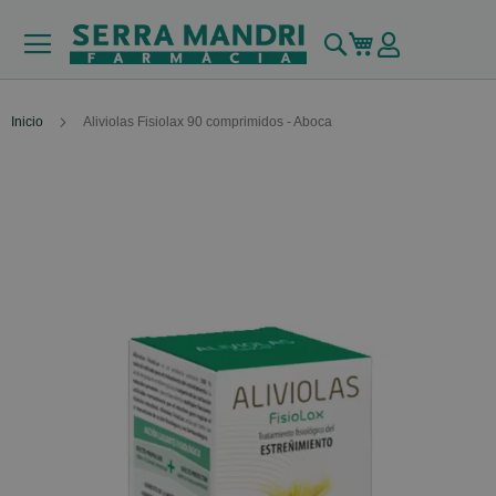
Buscar
Mi carrito
Inicio
Aliviolas Fisiolax 90 comprimidos - Aboca
Skip
to
the
end
of
the
images
gallery