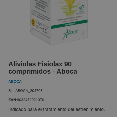
Skip
to
Aliviolas Fisiolax 90
the
beginning
comprimidos - Aboca
of
the
ABOCA
images
gallery
ABOCA_204703
EAN
:
8032472021070
Indicado para el tratamiento del estreñimiento.