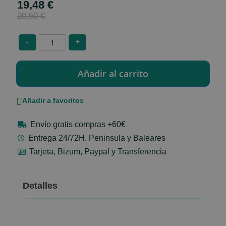
19,48 €
Special
Price
20,50 €
-
+
Añadir a favoritos
Envío gratis compras +60€
Entrega 24/72H. Peninsula y Baleares
Tarjeta, Bizum, Paypal y Transferencia
Detalles