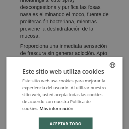
rinofaringitis, este spray
descongestiona y purifica las fosas
nasales eliminando el moco, fuente de
proliferación bacteriana, mientras
previene la deshidratación de la
mucosa.
Proporciona una inmediata sensación
de frescura sin generar adicción. Apto
para adultos y niños a partir de 3
años, incluyendo mujeres
Este sitio web utiliza cookies
embarazadas y en periodo de
Este sitio web usa cookies para mejorar la
SPANISH
lactancia.
experiencia del usuario. Al utilizar nuestro
ENGLISH
sitio web, usted acepta todas las cookies
de acuerdo con nuestra Política de
cookies.
Más información
ACEPTAR TODO