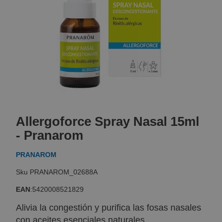
Skip
to
Allergoforce Spray Nasal 15ml
the
beginning
- Pranarom
of
the
PRANAROM
images
gallery
PRANAROM_02688A
EAN
:
5420008521829
Alivia la congestión y purifica las fosas nasales
con aceites esenciales naturales