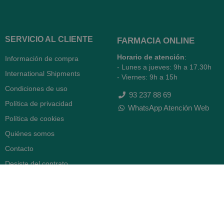
SERVICIO AL CLIENTE
FARMACIA ONLINE
Horario de atención
:
Información de compra
- Lunes a jueves: 9h a 17.30h
International Shipments
- Viernes: 9h a 15h
Condiciones de uso
93 237 88 69
Política de privacidad
WhatsApp Atención Web
Política de cookies
Quiénes somos
Contacto
Desiste del contrato
FARMACIA SERRA (BCN)
Avenida Diagonal 478
08006 -
Barcelona