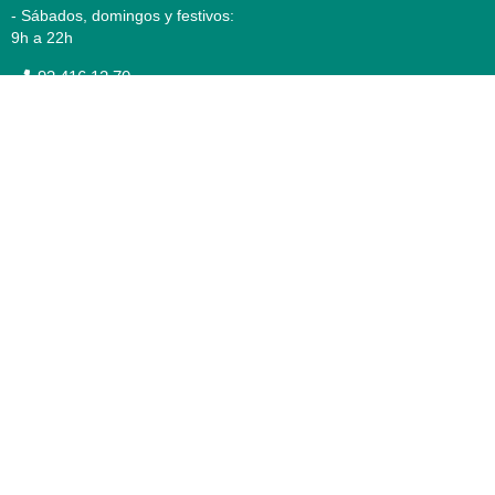
- Sábados, domingos y festivos:
9h a 22h
93 416 12 70
WhatsApp Pedidos
Farmacia
Titular: Juan María Serra
Mandri
Nº de Colegiado: 4473 (COFB)
CIF: 46.316.032-N
Código oficial de Farmacia:
F0800646
Avenida Diagonal 478,
(esquina con Vía Augusta)
- Barcelona