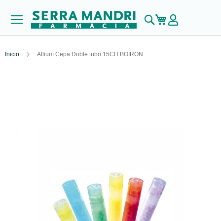
Buscar
Mi carrito
Inicio
Allium Cepa Doble tubo 15CH BOIRON
Skip
to
the
end
of
the
images
gallery