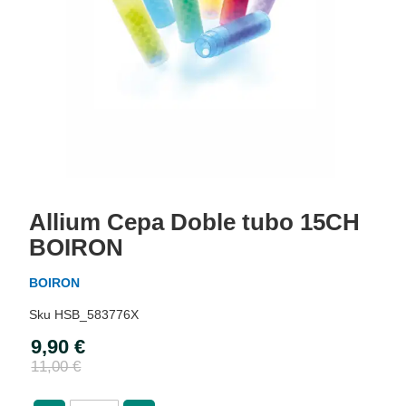
Skip
to
Allium Cepa Doble tubo 15CH
the
beginning
BOIRON
of
the
BOIRON
images
gallery
HSB_583776X
9,90 €
Special
Price
11,00 €