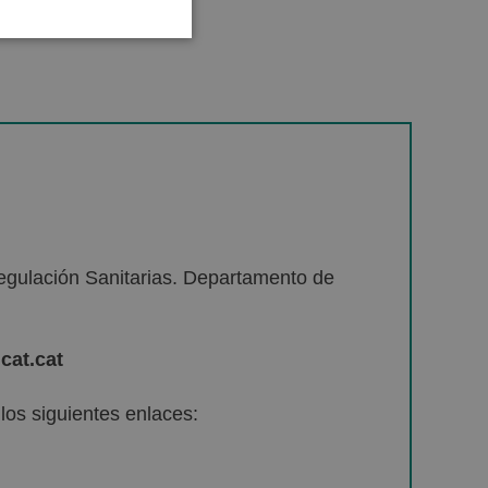
egulación Sanitarias. Departamento de
cat.cat
os siguientes enlaces: