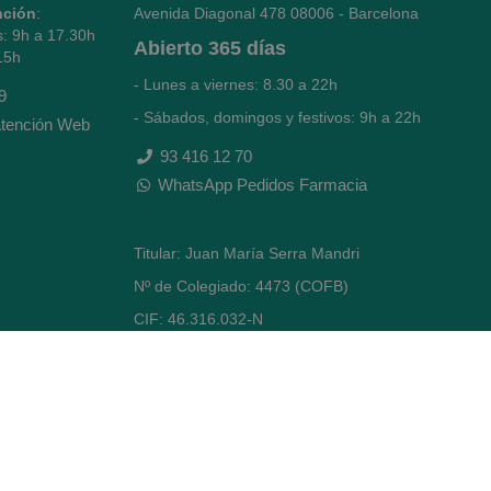
nción
:
Avenida Diagonal 478
08006 - Barcelona
s: 9h a 17.30h
Abierto
365 días
15h
- Lunes a viernes: 8.30 a 22h
9
- Sábados, domingos y festivos: 9h a 22h
tención Web
93 416 12 70
WhatsApp Pedidos Farmacia
Titular: Juan María Serra Mandri
Nº de Colegiado: 4473 (COFB)
CIF: 46.316.032-N
Código oficial de Farmacia: F0800646