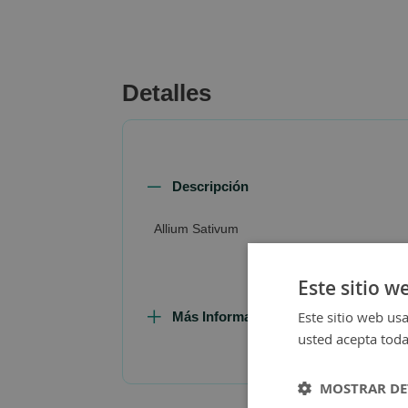
beginning
of
the
images
Detalles
gallery
Descripción
Allium Sativum
Este sitio w
Este sitio web usa
Más Información
usted acepta toda
MOSTRAR DE