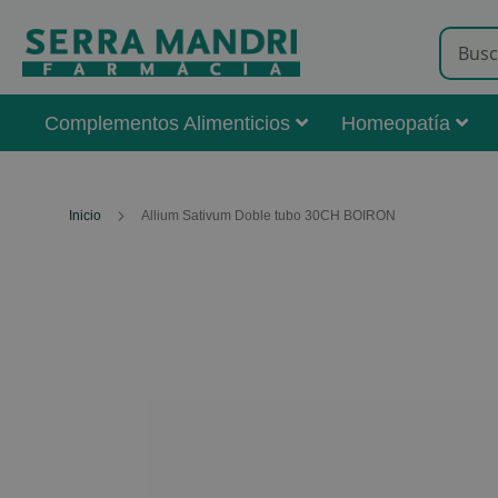
Complementos Alimenticios
Homeopatía
Inicio
Allium Sativum Doble tubo 30CH BOIRON
Skip
to
the
end