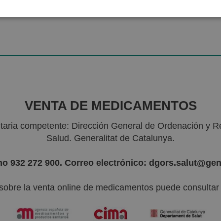
VENTA DE MEDICAMENTOS
nitaria competente: Dirección General de Ordenación y R
Salud. Generalitat de Catalunya.
no 932 272 900. Correo electrónico: dgors.salut@gen
sobre la venta online de medicamentos puede consultar l