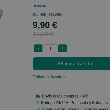
BOIRON
HSB_550165X
9,90 €
Special
Price
11,00 €
-
+
Añadir a favoritos
Envío gratis compras +60€
Entrega 24/72H. Peninsula y Baleares
Tarjeta, Bizum, Paypal y Transferencia