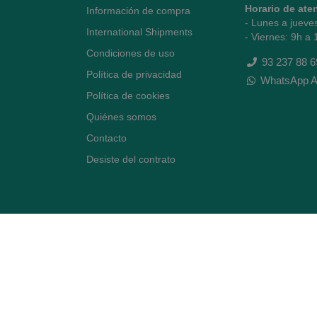
Horario de ate
Información de compra
- Lunes a jueve
International Shipments
- Viernes: 9h a 
Condiciones de uso
93 237 88 6
Política de privacidad
WhatsApp A
Política de cookies
Quiénes somos
Contacto
Desiste del contrato
Avenida Diagonal 478,
(esquina con Vía Augusta)
- Barcelona