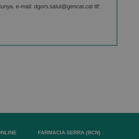
unya. e-mail: dgors.salut@gencat.cat tlf:
ONLINE
FARMACIA SERRA (BCN)