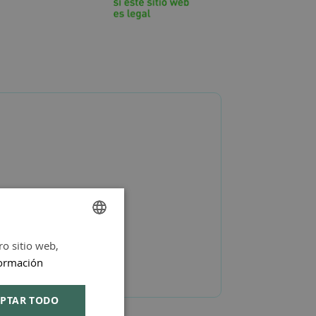
ro sitio web,
SPANISH
ormación
ENGLISH
PTAR TODO