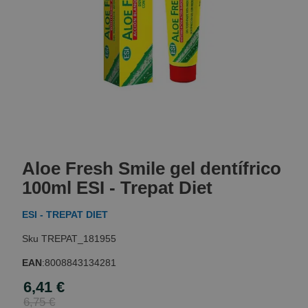
Skip
to
Aloe Fresh Smile gel dentífrico
the
beginning
100ml ESI - Trepat Diet
of
the
ESI - TREPAT DIET
images
gallery
TREPAT_181955
EAN
:
8008843134281
6,41 €
Special
Price
6,75 €