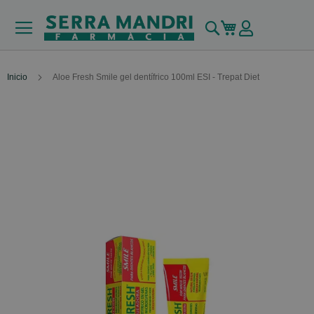
Buscar
Mi carrito
Inicio
Aloe Fresh Smile gel dentífrico 100ml ESI - Trepat Diet
Skip
to
the
end
of
the
images
gallery