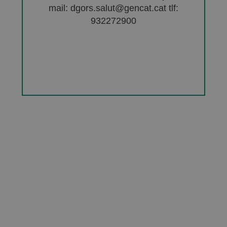
mail: dgors.salut@gencat.cat tlf:
932272900