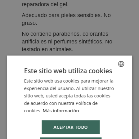
reparadora del gel.
Adecuado para pieles sensibles. No
graso.
No contiene parabenos, colorantes
artificiales ni perfumes sintéticos. No
testado en animales.
El Gel de Aloe Vera de Lily of the
Desert está elaborado a partir de aloe
Este sitio web utiliza cookies
vera orgánico.
Este sitio web usa cookies para mejorar la
SPANISH
Presentación: tubo de 120ml
experiencia del usuario. Al utilizar nuestro
ENGLISH
sitio web, usted acepta todas las cookies
de acuerdo con nuestra Política de
cookies.
Más información
ACEPTAR TODO
Más Información