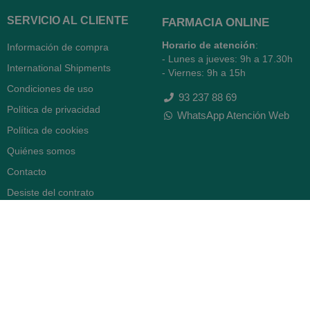
SERVICIO AL CLIENTE
FARMACIA ONLINE
Horario de atención
:
Información de compra
- Lunes a jueves: 9h a 17.30h
International Shipments
- Viernes: 9h a 15h
Condiciones de uso
93 237 88 69
Política de privacidad
WhatsApp Atención Web
Política de cookies
Quiénes somos
Contacto
Desiste del contrato
FARMACIA SERRA (BCN)
Avenida Diagonal 478
08006 -
Barcelona
Abierto
365 días