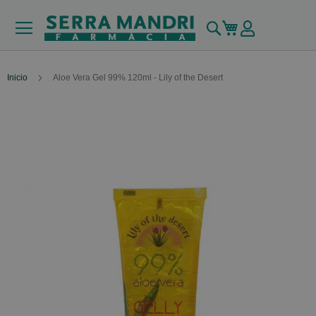
Buscar
Mi carrito
Inicio
Aloe Vera Gel 99% 120ml - Lily of the Desert
Skip
to
the
end
of
the
images
gallery