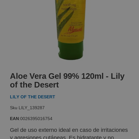
Skip
to
Aloe Vera Gel 99% 120ml - Lily
the
beginning
of the Desert
of
the
LILY OF THE DESERT
images
gallery
LILY_139287
EAN
:
0026395016754
Gel de uso externo ideal en caso de irritaciones
y agresiones cutáneas. Es hidratante y no