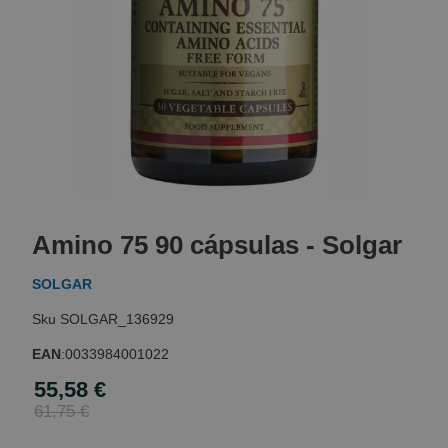
Skip
to
Amino 75 90 cápsulas - Solgar
the
beginning
SOLGAR
of
the
SOLGAR_136929
images
gallery
EAN
:
0033984001022
55,58 €
Special
Price
61,75 €