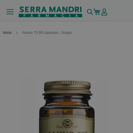
Buscar
Mi carrito
Inicio
Amino 75 90 cápsulas - Solgar
Skip
to
the
end
of
the
images
gallery