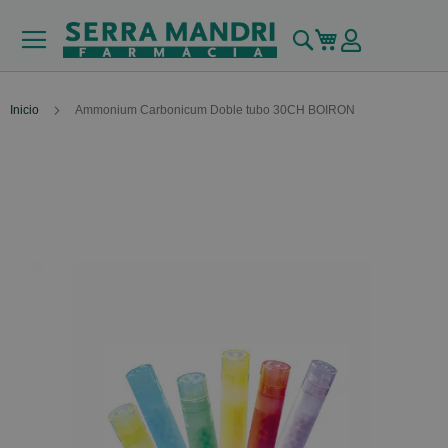
Buscar
Mi carrito
Inicio
Ammonium Carbonicum Doble tubo 30CH BOIRON
Skip
to
the
end
of
the
images
gallery