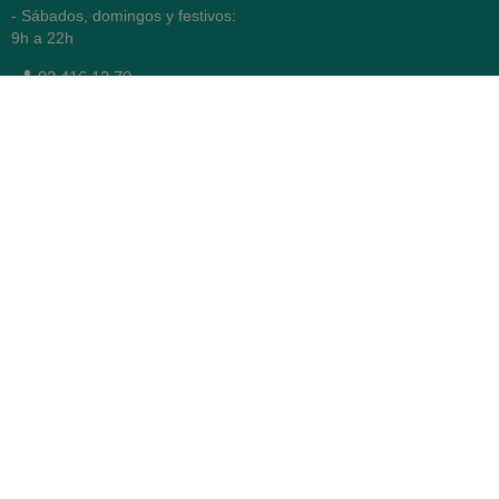
- Sábados, domingos y festivos:
9h a 22h
93 416 12 70
WhatsApp Pedidos
Farmacia
Titular: Juan María Serra
Mandri
Nº de Colegiado: 4473 (COFB)
CIF: 46.316.032-N
Código oficial de Farmacia:
F0800646
Avenida Diagonal 478,
(esquina con Vía Augusta)
- Barcelona