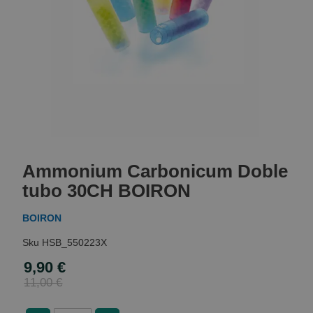
Skip
to
Ammonium Carbonicum Doble
the
beginning
tubo 30CH BOIRON
of
the
BOIRON
images
gallery
HSB_550223X
9,90 €
Special
Price
11,00 €