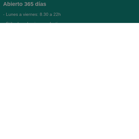
Abierto
365 días
- Lunes a viernes: 8.30 a 22h
- Sábados, domingos y festivos:
9h a 22h
93 416 12 70
WhatsApp Pedidos
Farmacia
Titular: Juan María Serra
Mandri
Nº de Colegiado: 4473 (COFB)
CIF: 46.316.032-N
Código oficial de Farmacia:
F0800646