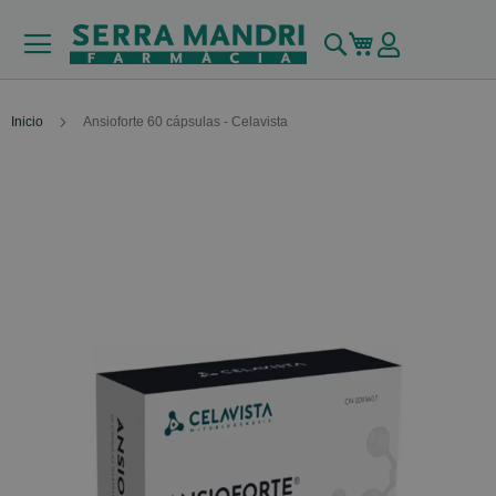
Buscar
Mi carrito
Inicio
Ansioforte 60 cápsulas - Celavista
Skip
to
the
end
of
the
images
gallery