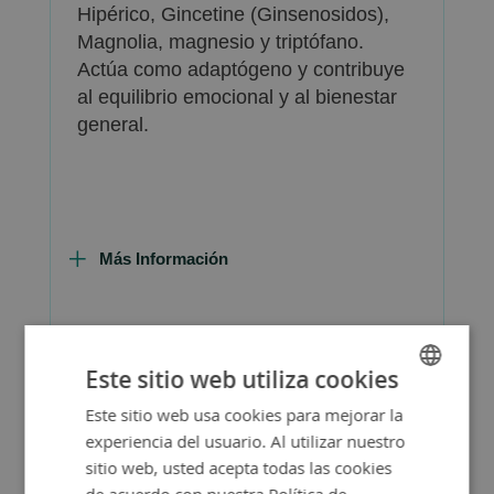
Hipérico, Gincetine (Ginsenosidos),
Magnolia, magnesio y triptófano.
Actúa como adaptógeno y contribuye
al equilibrio emocional y al bienestar
general.
Más Información
Este sitio web utiliza cookies
Consejos de Compra Producto
Este sitio web usa cookies para mejorar la
SPANISH
experiencia del usuario. Al utilizar nuestro
ENGLISH
sitio web, usted acepta todas las cookies