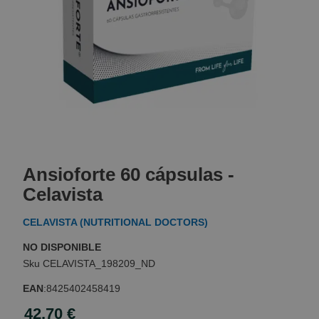
Skip
to
Ansioforte 60 cápsulas -
the
beginning
Celavista
of
the
CELAVISTA (NUTRITIONAL DOCTORS)
images
gallery
NO DISPONIBLE
CELAVISTA_198209_ND
EAN
:
8425402458419
42,70 €
Special