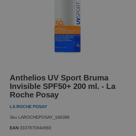
Skip
to
Anthelios UV Sport Bruma
the
beginning
Invisible SPF50+ 200 ml. - La
of
Roche Posay
the
images
LA ROCHE POSAY
gallery
LAROCHEPOSAY_166388
EAN
:
3337875944960