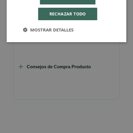
RECHAZAR TODO
Más Información
MOSTRAR DETALLES
Consejos de Compra Producto