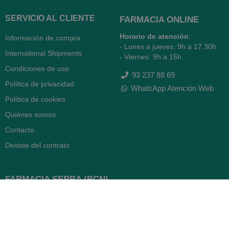
SERVICIO AL CLIENTE
FARMACIA ONLINE
Horario de atención
:
Información de compra
- Lunes a jueves: 9h a 17.30h
International Shipments
- Viernes: 9h a 15h
Condiciones de uso
93 237 88 69
Política de privacidad
WhatsApp Atención Web
Política de cookies
Quiénes somos
Contacto
Desiste del contrato
FARMACIA SERRA (BCN)
Avenida Diagonal 478
08006 -
Barcelona
Abierto
365 días