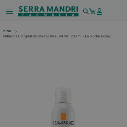
Buscar
Mi carrito
Inicio
Anthelios UV Sport Bruma Invisible SPF50+ 200 ml. - La Roche Posay
Skip
to
the
end
of
the
images
gallery