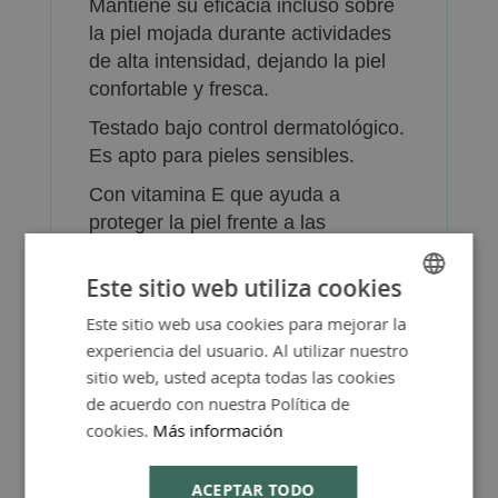
Mantiene su eficacia incluso sobre
la piel mojada durante actividades
de alta intensidad, dejando la piel
confortable y fresca.
Testado bajo control dermatológico.
Es apto para pieles sensibles.
Con vitamina E que ayuda a
proteger la piel frente a las
agresiones externas.
Este sitio web utiliza cookies
Glicerina para mantener la piel
hidratada durante 24 horas.
Este sitio web usa cookies para mejorar la
SPANISH
experiencia del usuario. Al utilizar nuestro
Agua termal para proteger la
ENGLISH
sitio web, usted acepta todas las cookies
barrera cutánea y con propiedades
de acuerdo con nuestra Política de
antioxidantes frente al estrés
cookies.
Más información
oxidativo.
ACEPTAR TODO