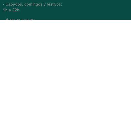
- Sábados, domingos y festivos:
9h a 22h
93 416 12 70
WhatsApp Pedidos
Farmacia
Titular: Juan María Serra
Mandri
Nº de Colegiado: 4473 (COFB)
CIF: 46.316.032-N
Código oficial de Farmacia:
F0800646
Avenida Diagonal 478,
(esquina con Vía Augusta)
- Barcelona