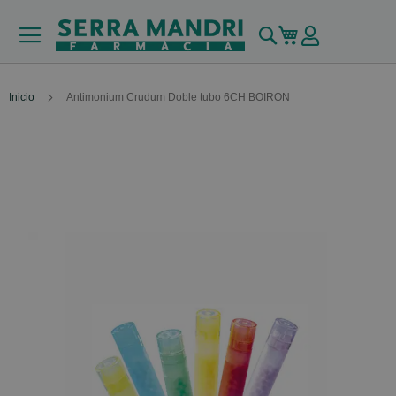
Buscar
Mi carrito
Inicio
Antimonium Crudum Doble tubo 6CH BOIRON
Skip
to
the
end
of
the
images
gallery