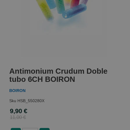
Skip
to
Antimonium Crudum Doble
the
beginning
tubo 6CH BOIRON
of
the
BOIRON
images
gallery
HSB_550280X
9,90 €
Special
Price
11,00 €