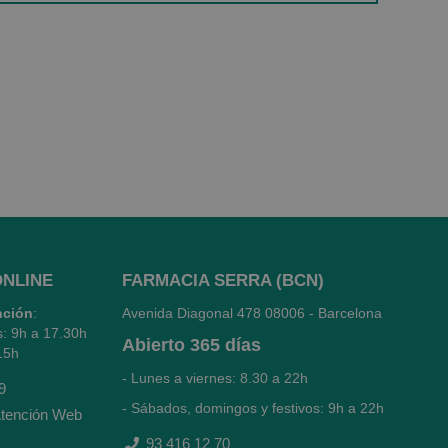
ONLINE
FARMACIA SERRA (BCN)
nción
:
Avenida Diagonal 478
08006 - Barcelona
s: 9h a 17.30h
Abierto
365 días
15h
- Lunes a viernes: 8.30 a 22h
9
- Sábados, domingos y festivos: 9h a 22h
tención Web
93 416 12 70