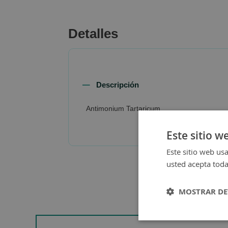
beginning
of
the
Detalles
images
gallery
Descripción
Antimonium Tartaricum
Este sitio w
Este sitio web usa
usted acepta toda
MOSTRAR DE