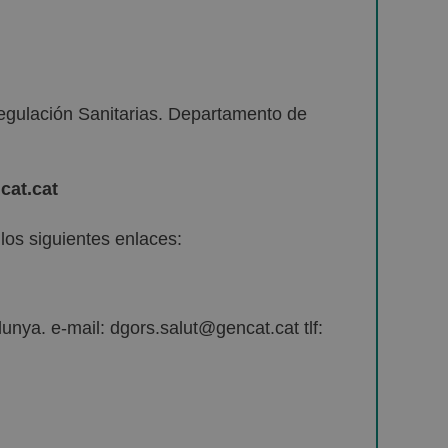
egulación Sanitarias. Departamento de
cat.cat
os siguientes enlaces:
unya. e-mail: dgors.salut@gencat.cat tlf: