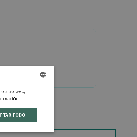
ro sitio web,
SPANISH
ormación
ENGLISH
PTAR TODO