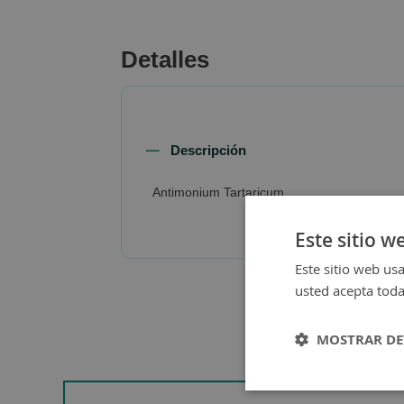
beginning
of
the
Detalles
images
gallery
Descripción
Antimonium Tartaricum
Este sitio w
Este sitio web usa
usted acepta toda
MOSTRAR DE