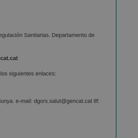
egulación Sanitarias. Departamento de
cat.cat
os siguientes enlaces:
unya. e-mail: dgors.salut@gencat.cat tlf: