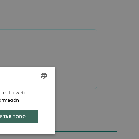
ro sitio web,
SPANISH
ormación
ENGLISH
PTAR TODO