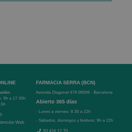
ONLINE
FARMACIA SERRA (BCN)
nción
:
Avenida Diagonal 478
08006 - Barcelona
s: 9h a 17.30h
Abierto
365 días
15h
- Lunes a viernes: 8.30 a 22h
9
- Sábados, domingos y festivos: 9h a 22h
tención Web
93 416 12 70