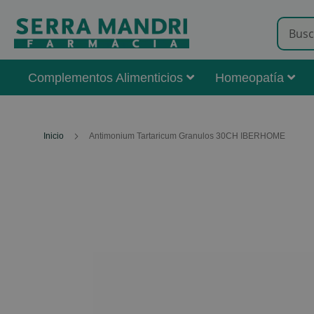
Complementos Alimenticios
Homeopatía
Inicio
Antimonium Tartaricum Granulos 30CH IBERHOME
Skip
to
the
end