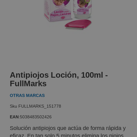
Skip
to
Antipiojos Loción, 100ml -
the
beginning
FullMarks
of
the
OTRAS MARCAS
images
gallery
FULLMARKS_151778
EAN
:
5038483502426
Solución antipiojos que actúa de forma rápida y
eficaz. En tan solo 5 minutos elimina los piojos