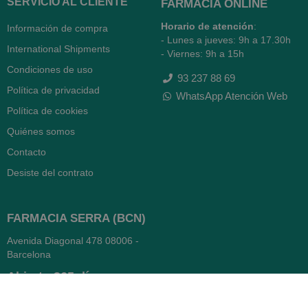
SERVICIO AL CLIENTE
FARMACIA ONLINE
Horario de atención
:
Información de compra
- Lunes a jueves: 9h a 17.30h
International Shipments
- Viernes: 9h a 15h
Condiciones de uso
93 237 88 69
Política de privacidad
WhatsApp Atención Web
Política de cookies
Quiénes somos
Contacto
Desiste del contrato
FARMACIA SERRA (BCN)
Avenida Diagonal 478
08006 -
Barcelona
Abierto
365 días
- Lunes a viernes: 8.30 a 22h