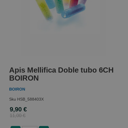
Skip
to
Apis Mellifica Doble tubo 6CH
the
beginning
BOIRON
of
the
BOIRON
images
gallery
HSB_588403X
9,90 €
Special
Price
11,00 €