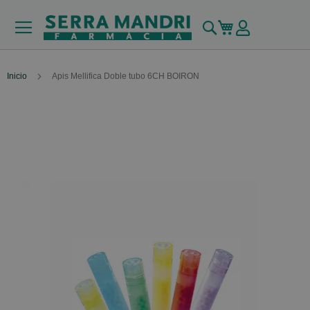
Buscar
Mi carrito
Inicio
Apis Mellifica Doble tubo 6CH BOIRON
Skip
to
the
end
of
the
images
gallery