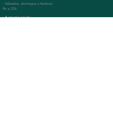
- Sábados, domingos y festivos:
9h a 22h
93 416 12 70
WhatsApp Pedidos
Farmacia
Titular: Juan María Serra
Mandri
Nº de Colegiado: 4473 (COFB)
CIF: 46.316.032-N
Código oficial de Farmacia:
F0800646
Avenida Diagonal 478,
(esquina con Vía Augusta)
- Barcelona