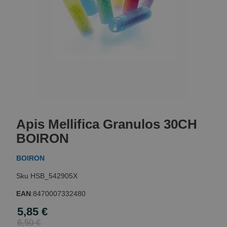
Skip
to
Apis Mellifica Granulos 30CH
the
beginning
BOIRON
of
the
BOIRON
images
gallery
HSB_542905X
EAN
:
8470007332480
5,85 €
Special
Price
6,50 €