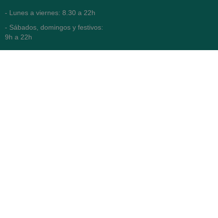
- Lunes a viernes: 8.30 a 22h
- Sábados, domingos y festivos:
9h a 22h
93 416 12 70
WhatsApp Pedidos
Farmacia
Titular: Juan María Serra
Mandri
Nº de Colegiado: 4473 (COFB)
CIF: 46.316.032-N
Código oficial de Farmacia:
F0800646
Avenida Diagonal 478,
(esquina con Vía Augusta)
- Barcelona