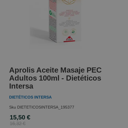
Skip
to
Aprolis Aceite Masaje PEC
the
beginning
Adultos 100ml - Dietéticos
of
Intersa
the
images
DIETÉTICOS INTERSA
gallery
DIETETICOSINTERSA_195377
15,50 €
Special
Price
16,32 €