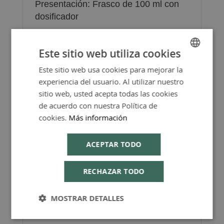
Presentación: Frasco de 100 ml con
dosificador
Este sitio web utiliza cookies
Este sitio web usa cookies para mejorar la
SPANISH
experiencia del usuario. Al utilizar nuestro
Más Información
ENGLISH
sitio web, usted acepta todas las cookies
de acuerdo con nuestra Política de
cookies.
Más información
ACEPTAR TODO
FAQ - Preguntas y Respuestas
RECHAZAR TODO
MOSTRAR DETALLES
Consejos de Compra Producto