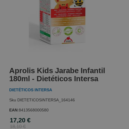
Skip
to
Aprolis Kids Jarabe Infantil
the
beginning
180ml - Dietéticos Intersa
of
the
DIETÉTICOS INTERSA
images
gallery
DIETETICOSINTERSA_164146
EAN
:
8413568000580
17,20 €
Special
Price
18,10 €