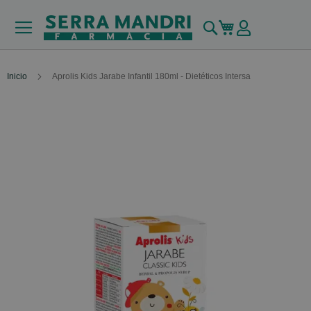
Buscar
Mi carrito
Inicio
Aprolis Kids Jarabe Infantil 180ml - Dietéticos Intersa
Skip
to
the
end
of
the
images
gallery