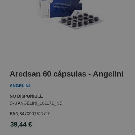
Skip
to
Aredsan 60 cápsulas - Angelini
the
beginning
ANGELINI
of
the
NO DISPONIBLE
images
ANGELINI_161171_ND
gallery
EAN
:
8470001611710
39,44 €