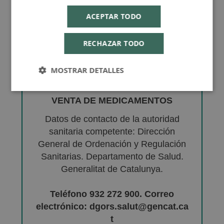
ACEPTAR TODO
RECHAZAR TODO
MOSTRAR DETALLES
VENTA DE MEDICAMENTOS
Datos de contacto de la autoridad
sanitaria competente: Dirección
General de Ordenación y Regulación
Sanitarias. Departamento de Salud.
Generalitat de Catalunya.
Teléfono 932 272 900. Correo
electrónico: dgors.salut@gencat.ca
t