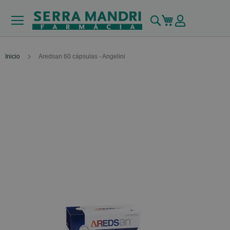
Buscar
Mi carrito
Inicio
Aredsan 60 cápsulas - Angelini
Skip
to
the
end
of
the
images
gallery