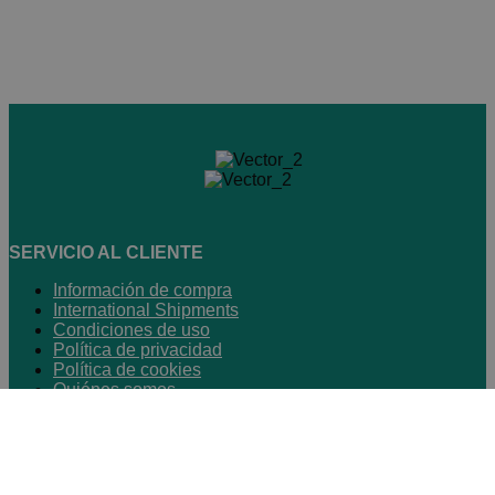
SERVICIO AL CLIENTE
Información de compra
International Shipments
Condiciones de uso
Política de privacidad
Política de cookies
Quiénes somos
Contacto
Desiste del contrato
FARMACIA ONLINE