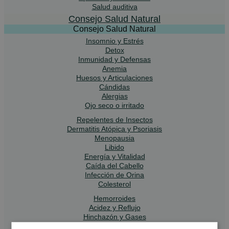
Salud auditiva
Consejo Salud Natural
Consejo Salud Natural
Insomnio y Estrés
Detox
Inmunidad y Defensas
Anemia
Huesos y Articulaciones
Cándidas
Alergias
Ojo seco o irritado
Repelentes de Insectos
Dermatitis Atópica y Psoriasis
Menopausia
Libido
Energía y Vitalidad
Caída del Cabello
Infección de Orina
Colesterol
Hemorroides
Acidez y Reflujo
Hinchazón y Gases
Piernas Cansadas y Varices