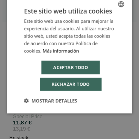
Estreñimiento y Diarreo
Este sitio web utiliza cookies
Gripe y Resfriado
Memoria y Concentración
Este sitio web usa cookies para mejorar la
SPANISH
experiencia del usuario. Al utilizar nuestro
ENGLISH
sitio web, usted acepta todas las cookies
Skip to the end of the images gallery
de acuerdo con nuestra Política de
Skip to the beginning of the images gallery
cookies.
Más información
Arnica gel naturel 50 gr. -
ACEPTAR TODO
Lehning
RECHAZAR TODO
LEHNING
MOSTRAR DETALLES
En stock
LEHNING_156090
Special Price
11,87 €
13,19 €
En stock