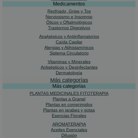
Medicamentos
Resfriado, Gripe y Tos
Nerviosismo e Insomnio
Óticos y Oftalmológicos
Trastornos Digestivos
Analgésicos y Antiinflamatorios
Caída Capilar
Alergias y Atihistamínicos
Sistema Circulatorio
Vitaminas y Minerales
Antisépticos y Desinfectantes
Dermatología
Más categorías
Más categorías
PLANTAS MEDICINALES FITOTERAPIA
Plantas a Granel
Plantas en comprimidos
Plantas en jarabes y gotas
Esencias Florales
AROMATERAPIA
Aceites Esenciales
Difusión