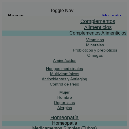
Toggle Nav
Buscar
Mi carrito
Buscar
Complementos
Alimenticios
Complementos Alimenticios
Vitaminas
Advanced Search
Minerales
Probióticos y prebióticos
Buscar
Omegas
Aminoácidos
Hongos medicinales
Multivitamínicos
Antioxidantes y Antiaging
Control de Peso
Mujer
Hombre
Deportistas
Alergias
Homeopatía
Homeopatía
Medicamentos Simples (Tubos)